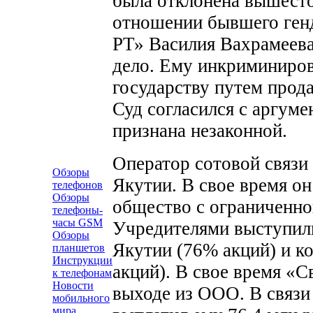
была отклонена вышесто
отношении бывшего генд
РТ» Василия Вахрамеева
дело. Ему инкриминиров
государству путем прод
Суд согласился с аргум
признана незаконной.
Оператор сотовой связи
Обзоры
Якутии. В свое время он
телефонов
Обзоры
общество с ограниченно
телефоны-
часы GSM
Учредителями выступил
Обзоры
Якутии (76% акций) и к
планшетов
Инструкции
акций). В свое время «С
к телефонам
Новости
выходе из ООО. В связи
мобильного
мира