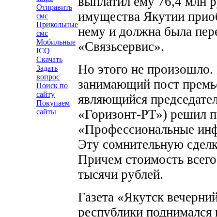
выплатил ему 76,4 млн р
Отправить
имущества Якутии приоб
смс
Прикольные
нему и должна была пер
смс
Мобильные
«Связьсервис».
ICQ
Скачать
Но этого не произошло.
Задать
вопрос
занимающий пост премье
Поиск по
сайту
являющийся председател
Покупаем
«Горизонт-РТ») решил п
сайты
«Профессиональные ин
Эту сомнительную сделк
Причем стоимость всего 
тысячи рублей.
Газета «Якутск вечерний
республики поднимался 