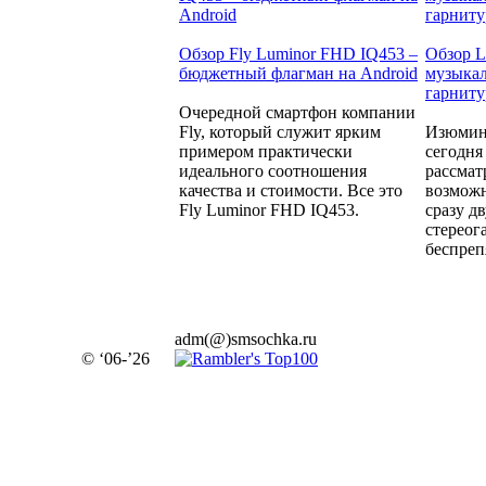
Обзор Fly Luminor FHD IQ453 –
Обзор 
бюджетный флагман на Android
музыкал
гарнит
Очередной смартфон компании
Fly, который служит ярким
Изюминк
примером практически
сегодня
идеального соотношения
рассмат
качества и стоимости. Все это
возмож
Fly Luminor FHD IQ453.
сразу д
стереог
беспреп
adm(@)smsochka.ru
© ‘06-’26