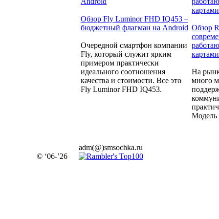
Обзор Fly Luminor FHD IQ453 –
бюджетный флагман на Android
Обзор R
совреме
Очередной смартфон компании
работаю
Fly, который служит ярким
картами
примером практически
идеального соотношения
На рынк
качества и стоимости. Все это
много м
Fly Luminor FHD IQ453.
поддерж
коммуни
практич
Модель 
adm(@)smsochka.ru
© ‘06-’26