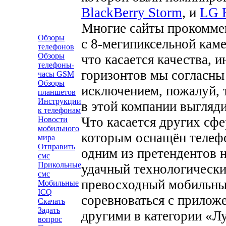
BlackBerry Storm
, и
LG 
Многие сайты прокомме
Обзоры
с 8-мегипиксельной кам
телефонов
Обзоры
что касается качества, 
телефоны-
горизонтов мы согласны
часы GSM
Обзоры
исключением, пожалуй, 
планшетов
Инструкции
в этой компании выгляд
к телефонам
Что касается других сфе
Новости
мобильного
которым оснащён телефо
мира
Отправить
одним из претендентов 
смс
Прикольные
удачный технологически
смс
превосходный мобильный
Мобильные
ICQ
соревноваться с прилож
Скачать
Задать
другими в категории «Л
вопрос