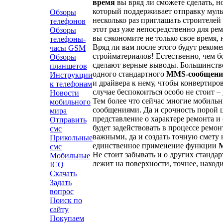
время
вы вряд ли сможете сделать, н
который поддерживает отправку муль
Обзоры
несколько раз приглашать строителей
телефонов
этот раз уже непосредственно для ре
Обзоры
вы сэкономите не только свое время,
телефоны-
Вряд ли вам после этого будут реком
часы GSM
стройматериалов!
Естественно, чем б
Обзоры
сделают верные выводы. Большинство
планшетов
одного стандартного
MMS-сообщени
Инструкции
и драйвера к нему, чтобы конвертир
к телефонам
случае беспокоиться особо не стоит 
Новости
Тем более что сейчас многие мобиль
мобильного
сообщениями. Да и срочность порой 
мира
представление о характере ремонта и
Отправить
будет задействовать в процессе ремо
смс
важными, да и создать точную смету 
Прикольные
единственное применение функции
М
смс
Не стоит забывать и о других станда
Мобильные
лежит на поверхности, точнее, наход
ICQ
Скачать
Задать
вопрос
Поиск по
сайту
Покупаем