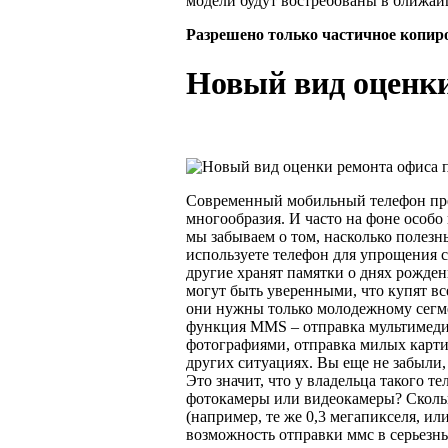
модели будут востребованы в ближай
Разрешено только частичное копир
Новый вид оценки
Современный мобильный телефон пред
многообразия. И часто на фоне особ
мы забываем о том, насколько полезн
используете телефон для упрощения 
другие хранят памятки о днях рожден
могут быть уверенными, что купят в
они нужны только молодежному сегмен
функция MMS – отправка мультимеди
фотографиями, отправка милых карти
других ситуациях.
Вы еще не забыли,
Это значит, что у владельца такого т
фотокамеры или видеокамеры? Сколь
(например, те же 0,3 мегапикселя, ил
возможность отправки ммс в серьезн