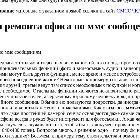
шем будущем, как они будут выглядеть и насколько более функц
ование
материала с указанием прямой ссылки на сайт
СМСОЧКА
 ремонта офиса по ммс сообщ
лагает столько интересных возможностей, что иногда просто гл
о привлекательных функций (фото и видеосъемка, аудио и видео
ыми могут быть другие функции, менее яркие и менее востребов
своей повседневной жизни?
Некоторые, к примеру, составляют в
ия друзей, третьи ведут там список необходимых покупкой и ког
се необходимое.
Отдельные функции являются исключительно разв
ту пользователей, а серьезному взрослому человеку вряд ли при
йного сообщения. Обычно ею пользуются подростки, да иногда
нок или коротких песенок с пожеланиями. Как оказалось,
ммс-с
 что даже простейшей камерой сейчас оснащаются даже самые-с
елефона всегда в руках будет инструмент для фотосъемки. А как ча
ко случаев заслуживают того, чтобы быть задокументированны
и 640х480 точек). Вопросов много, а решение одно – почему бы 
ых ситуациях?
Возьмем, к примеру, тему строительства и ремонт.