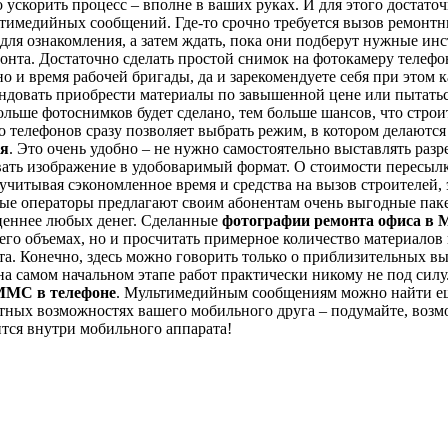
о ускорить процесс – вполне в ваших руках. И для этого достат
тимедийных сообщений. Где-то срочно требуется вызов ремонтни
 для ознакомления, а затем ждать, пока они подберут нужные ин
монта. Достаточно сделать простой снимок на фотокамеру телефо
 но и время рабочей бригады, да и зарекомендуете себя при этом
ендовать приобрести материалы по завышенной цене или пытатьс
ольше фотоснимков будет сделано, тем больше шансов, что стро
 телефонов сразу позволяет выбрать режим, в котором делаютс
я
. Это очень удобно – не нужно самостоятельно выставлять раз
овать изображение в удобоваримый формат. О стоимости пересы
– учитывая сэкономленное время и средства на вызов строителей,
ные операторы предлагают своим абонентам очень выгодные па
ценнее любых денег.
Сделанные
фотографии ремонта офиса в 
 его объемах, но и просчитать примерное количество материало
нта. Конечно, здесь можно говорить только о приблизительных в
на самом начальном этапе работ практически никому не под силу
МС в телефоне
. Мультимедийным сообщениям можно найти ещ
ртных возможностях вашего мобильного друга – подумайте, возм
ится внутри мобильного аппарата!