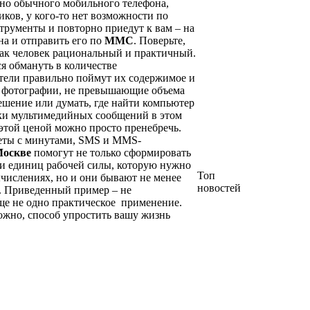
очно обычного мобильного телефона,
ков, у кого-то нет возможности по
струменты и повторно приедут к вам – на
на и отправить его по
ММС
. Поверьте,
 как человек рациональный и практичный.
я обмануть в количестве
ители правильно поймут их содержимое и
я фотографии, не превышающие объема
решение или думать, где найти компьютер
лки мультимедийных сообщений в этом
 этой ценой можно просто пренебречь.
кеты с минутами, SMS и MMS-
Москве
помогут не только сформировать
в и единиц рабочей силы, которую нужно
Топ
ычислениях, но и они бывают не менее
новостей
.
Приведенный пример – не
е не одно практическое применение.
ожно, способ упростить вашу жизнь