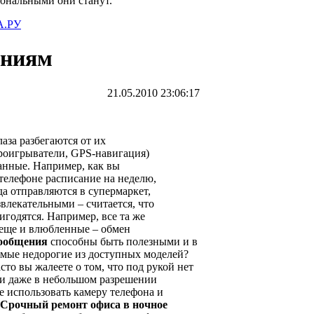
иональными они станут.
.РУ
ениям
21.05.2010 23:06:17
аза разбегаются от их
проигрыватели, GPS-навигация)
анные. Например, как вы
 телефоне расписание на неделю,
да отправляются в супермаркет,
лекательными – считается, что
годятся. Например, все та же
 еще и влюбленные – обмен
ообщения
способны быть полезными и в
амые недорогие из доступных моделей?
сто вы жалеете о том, что под рукой нет
ми даже в небольшом разрешении
не использовать камеру телефона и
Срочный ремонт офиса в ночное