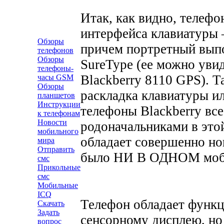
Итак, как видно, телефо
интерфейса клавиатуры 
Обзоры
причем портретный выпо
телефонов
Обзоры
SureType
(ее можно увид
телефоны-
Blackberry
8110
GPS
). 
часы GSM
Обзоры
раскладка клавиатуры и
планшетов
Инструкции
телефоны
Blackberry
все
к телефонам
Новости
родоначальниками в этой
мобильного
обладает совершенно но
мира
Отправить
было НИ В ОДНОМ моб
смс
Прикольные
смс
Мобильные
ICQ
Телефон обладает функц
Скачать
Задать
сенсорному дисплею, но
вопрос