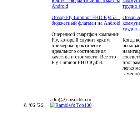
Обзор Fly Luminor FHD IQ453 –
Обзор A
бюджетный флагман на Android
коммуни
трудно 
Очередной смартфон компании
Fly, который служит ярким
Когда к
примером практически
оснащае
идеального соотношения
навига
качества и стоимости. Все это
соотве
Fly Luminor FHD IQ453.
програм
легко м
заменой.
adm(@)smsochka.ru
© ‘06-’26