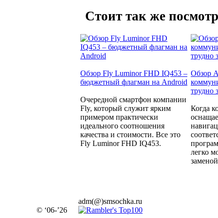
Стоит так же посмотр
Обзор Fly Luminor FHD IQ453 –
Обзор A
бюджетный флагман на Android
коммуни
трудно 
Очередной смартфон компании
Fly, который служит ярким
Когда к
примером практически
оснащае
идеального соотношения
навига
качества и стоимости. Все это
соотве
Fly Luminor FHD IQ453.
програм
легко м
заменой.
adm(@)smsochka.ru
© ‘06-’26