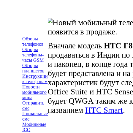
Обзоры
Вначале модель
HTC F81
телефонов
Обзоры
продаваться в Индии по 
телефоны-
часы GSM
и наконец, в конце года
Обзоры
планшетов
будет представлена и н
Инструкции
характеристик будут сл
к телефонам
Новости
Office Suite и HTC Sens
мобильного
мира
будет QWGA таким же ка
Отправить
названием
HTC Smart
.
смс
Прикольные
смс
Мобильные
ICQ