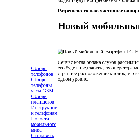
модели будут востребованы в ближай
Разрешено только частичное копир
Новый мобильный
Сейчас когда облака слухов рассеялис
его будут предлагать для оператора 
Обзоры
странное расположение кнопок, и это
телефонов
одном уровне.
Обзоры
телефоны-
часы GSM
Обзоры
планшетов
Инструкции
к телефонам
Новости
мобильного
мира
Отправить