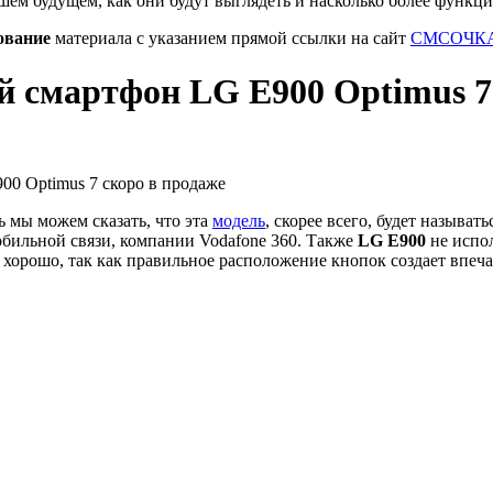
шем будущем, как они будут выглядеть и насколько более функц
ование
материала с указанием прямой ссылки на сайт
СМСОЧКА
 смартфон LG E900 Optimus 7 
ь мы можем сказать, что эта
модель
, скорее всего, будет называт
мобильной связи, компании Vodafone 360. Также
LG E900
не испо
 хорошо, так как правильное расположение кнопок создает впечат