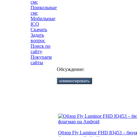
смс
Прикольные
смс
Мобильные
ICQ
Скачать
Задать
вопрос
Поиск по
сайту
Покупаем
сайты
Обсуждение:
Обзор Fly Luminor FHD IQ453 – бю