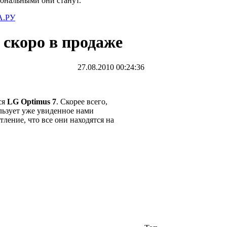
иональными они станут.
.РУ
скоро в продаже
27.08.2010 00:24:36
ься
LG Optimus 7
. Скорее всего,
льзует уже увиденное нами
ление, что все они находятся на