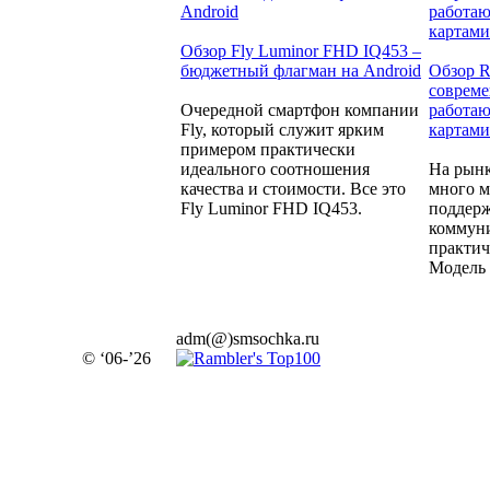
Обзор Fly Luminor FHD IQ453 –
бюджетный флагман на Android
Обзор R
совреме
Очередной смартфон компании
работаю
Fly, который служит ярким
картами
примером практически
идеального соотношения
На рынк
качества и стоимости. Все это
много м
Fly Luminor FHD IQ453.
поддерж
коммуни
практич
Модель 
adm(@)smsochka.ru
© ‘06-’26