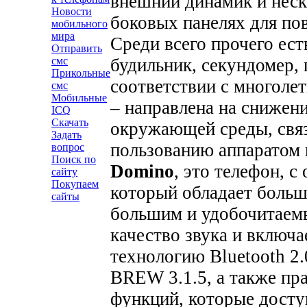
внешний динамик и нес
Новости
боковых панелях для по
мобильного
мира
Среди всего прочего ест
Отправить
будильник, секундомер, 
смс
Прикольные
соответствии с многоле
смс
Мобильные
– направлена на снижени
ICQ
Скачать
окружающей среды, связ
Задать
пользованию аппаратом 
вопрос
Поиск по
Domino
, это телефон, 
сайту
Покупаем
который обладает больш
сайты
большим и удобочитаем
качество звука и включа
технологию Bluetooth 2.
BREW 3.1.5, а также пра
функций, которые досту