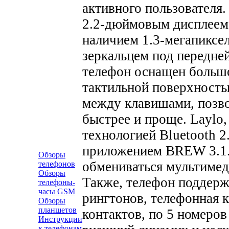
активного пользователя.
2.2-дюймовым дисплеем
наличием 1.3-мегапиксе
зеркальцем под передне
телефон оснащен большо
тактильной поверхность
между клавишами, позво
быстрее и проще. Laylo
технологией Bluetooth 2
приложением BREW 3.1.5
Обзоры
обмениваться мультиме
телефонов
Обзоры
Также, телефон поддерж
телефоны-
часы GSM
рингтонов, телефонная к
Обзоры
планшетов
контактов, по 5 номеро
Инструкции
к телефонам