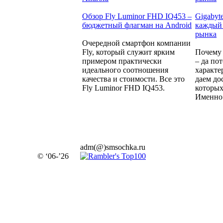
Обзор Fly Luminor FHD IQ453 –
Gigabyt
бюджетный флагман на Android
каждый 
рынка
Очередной смартфон компании
Fly, который служит ярким
Почему 
примером практически
– да по
идеального соотношения
характе
качества и стоимости. Все это
даем до
Fly Luminor FHD IQ453.
которых
Именно 
adm(@)smsochka.ru
© ‘06-’26