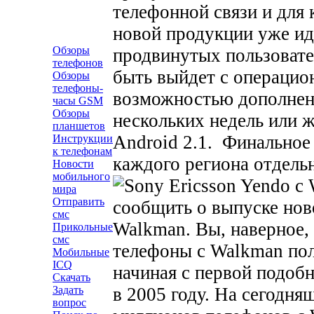
телефонной связи и для 
новой продукции уже ид
Обзоры
продвинутых пользовате
телефонов
быть выйдет с операцион
Обзоры
телефоны-
возможностью дополнени
часы GSM
Обзоры
нескольких недель или 
планшетов
Android 2.1. Финальное
Инструкции
к телефонам
каждого региона отдель
Новости
мобильного
мира
Отправить
сообщить о выпуске ново
смс
Walkman. Вы, наверное,
Прикольные
смс
телефоны с Walkman пол
Мобильные
ICQ
начиная с первой подоб
Скачать
в 2005 году. На сегодн
Задать
вопрос