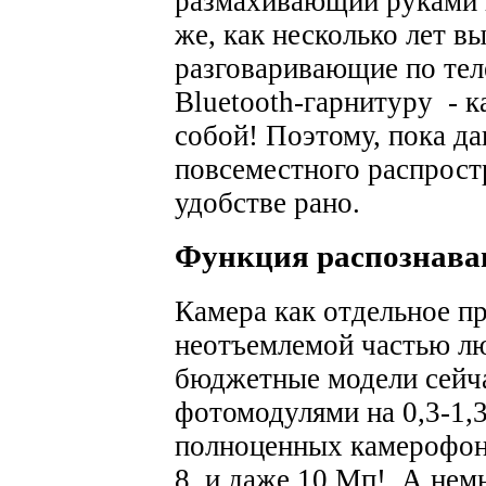
размахивающий руками 
же, как несколько лет в
разговаривающие по те
Bluetooth-гарнитуру - к
собой! Поэтому, пока д
повсеместного распрост
удобстве рано.
Функция распознава
Камера как отдельное п
неотъемлемой частью лю
бюджетные модели сейч
фотомодулями на 0,3-1,3
полноценных камерофона
8, и даже 10 Мп!. А нем