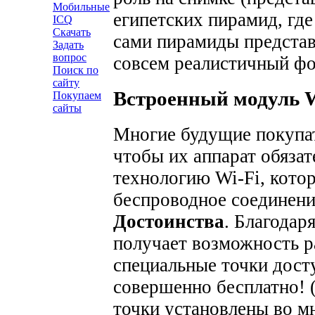
Мобильные
египетских пирамид, где
ICQ
Скачать
сами пирамиды представ
Задать
вопрос
совсем реалистичный фо
Поиск по
сайту
Встроенный модуль W
Покупаем
сайты
Многие будущие покупат
чтобы их аппарат обяза
технологию Wi-Fi, котор
беспроводное соединени
Достоинства
. Благодар
получает возможность ра
специальные точки досту
совершенно бесплатно! (
точки установлены во м