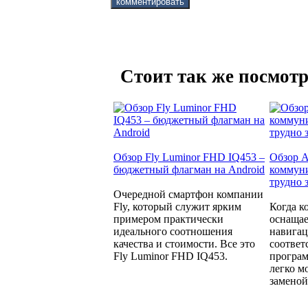
Стоит так же посмотр
Обзор Fly Luminor FHD IQ453 –
Обзор A
бюджетный флагман на Android
коммуни
трудно 
Очередной смартфон компании
Fly, который служит ярким
Когда к
примером практически
оснащае
идеального соотношения
навига
качества и стоимости. Все это
соотве
Fly Luminor FHD IQ453.
програм
легко м
заменой.