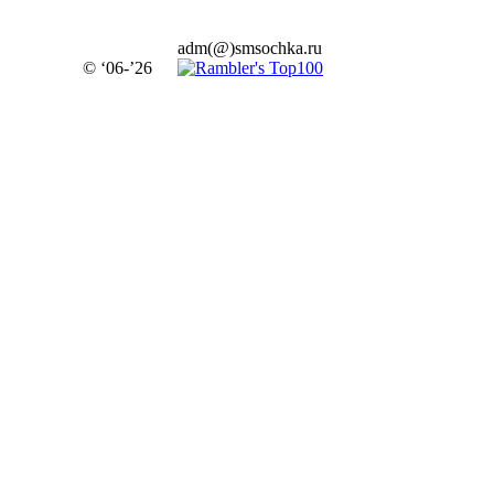
adm(@)smsochka.ru
© ‘06-’26