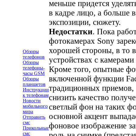
меньше придется уделят
в кадре лицо, а больше 
экспозиции, сюжету.
Недостатки
. Пока рабо
фотокамерах Sony зарек
хорошей стороны, в то 
Обзоры
телефонов
устройствах с камерами
Обзоры
Кроме того, опытные фо
телефоны-
часы GSM
включенной функции Fac
Обзоры
планшетов
традиционных приемов, 
Инструкции
к телефонам
снизить качество получе
Новости
светлый фон на таких ф
мобильного
мира
основной акцент выпадае
Отправить
смс
фоновое изображение за
Прикольные
роль на снимке (предста
смс