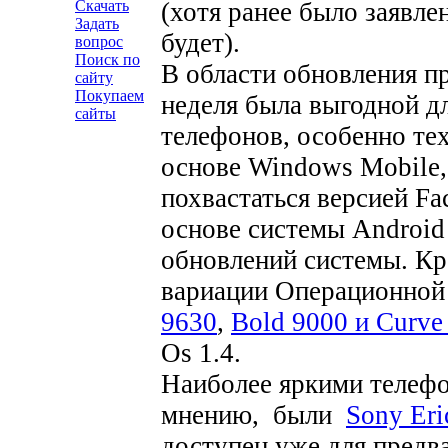
(хотя ранее было заявле
Скачать
Задать
будет).
вопрос
Поиск по
В области обновления п
сайту
Покупаем
неделя была выгодной д
сайты
телефонов, особенно те
основе Windows Mobile,
похвастаться версией Fa
основе системы Android
обновлений системы. Кр
вариации Операционной
9630
,
Bold 9000 и Curve
Os 1.4.
Наиболее яркими телефо
мнению, были
Sony Eri
доступен уже для предва