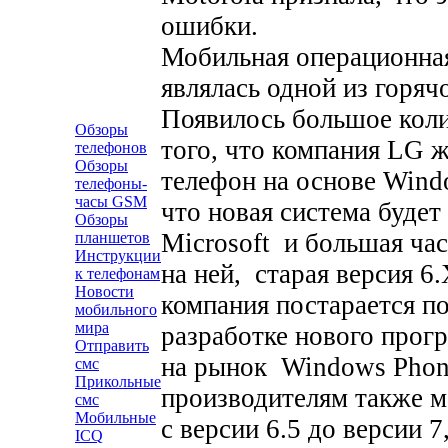
ошибки.
Мобильная операционная
являлась одной из горяч
Появилось большое коли
Обзоры
того, что компания LG 
телефонов
Обзоры
телефон на основе Windo
телефоны-
часы GSM
что новая система буде
Обзоры
Microsoft и большая ча
планшетов
Инструкции
на ней, старая версия 6
к телефонам
Новости
компания постарается п
мобильного
мира
разработке нового прог
Отправить
на рынок Windows Phone
смс
Прикольные
производителям также 
смс
Мобильные
с версии 6.5 до версии 7
ICQ