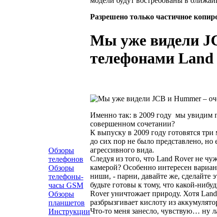
модели будут востребованы в ближай
Разрешено только частичное копир
Мы уже видели J
телефонами Land
Именно так: в 2009 году мы увидим
совершенном сочетании?
К выпуску в 2009 году готовятся три 
до сих пор не было представлено, но
агрессивного вида.
Обзоры
Следуя из того, что Land Rover не ч
телефонов
камерой? Особенно интересен вариант
Обзоры
ниши, - парни, давайте же, сделайте 
телефоны-
будьте готовы к тому, что какой-ниб
часы GSM
Rover уничтожает природу. Хотя Land
Обзоры
разбрызгивает кислоту из аккумулято
планшетов
Что-то меня занесло, чувствую… ну л
Инструкции