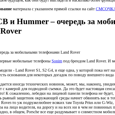
шем будущем, как они будут выглядеть и насколько более функц
ование
материала с указанием прямой ссылки на сайт
СМСОЧКА
CB и Hummer – очередь за мо
 Rover
 первые мобильные телефоны
Sonim
под брендом Land Rover. И м
модели - Land Rover S1, S2 G4, и еще одна, у которой пока нет 
 есть основания для некоторых догадок по поводу внешнего вида
уждается иногда технических новинок, может, мы, наконец, увид
 с камерой для подводной съемки. Да это будет настоящая сенса
это! К сожалению, лебедки на лицевой панели телефона не будет, 
удь рьяный защитник окружающей среды начнет обвинять вас в т
 Rover-то уж подружелюбнее всяких там Toyota Prius или G-Wiz,
ра на лицо водителя, на дорогу и на всех ни в чем не повинны
адно, в общем, Porsche все еще раздумывает о совместном мобил