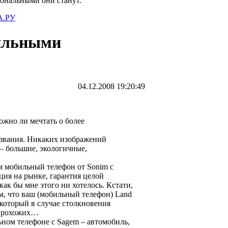
иональными они станут.
.РУ
бильными
04.12.2008 19:20:49
ожно ли мечтать о более
названия. Никаких изображений
 – большие, экологичные,
им мобильный телефон от Sonim с
ция на рынке, гарантия целой
как бы мне этого ни хотелось. Кстати,
ом, что ваш (мобильный телефон) Land
 который в случае столкновения
х прохожих…
ьном телефоне с Sagem – автомобиль,