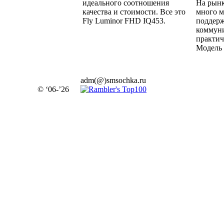
идеального соотношения
На рынк
качества и стоимости. Все это
много м
Fly Luminor FHD IQ453.
поддерж
коммуни
практич
Модель 
adm(@)smsochka.ru
© ‘06-’26