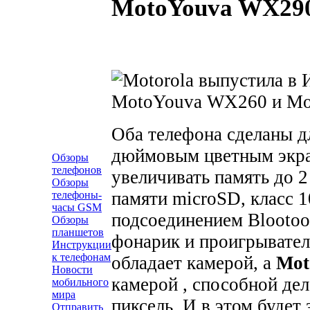
MotoYouva WX29
Оба телефона сделаны д
дюймовым цветным экр
Обзоры
телефонов
увеличивать память до 
Обзоры
памяти microSD, класс 1
телефоны-
часы GSM
подсоединением Blootoo
Обзоры
планшетов
фонарик и проигрывател
Инструкции
к телефонам
обладает камерой, а
Mot
Новости
камерой , способной дел
мобильного
мира
пиксель. И в этом будет
Отправить