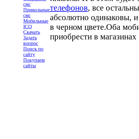
смс
телефонов
, все остальн
Прикольные
абсолютно одинаковы, и
смс
Мобильные
в черном цвете.
Оба моб
ICQ
Скачать
приобрести в магазинах
Задать
вопрос
Поиск по
сайту
Покупаем
сайты