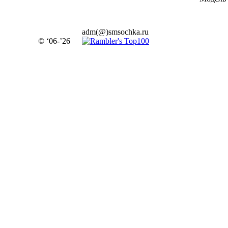
adm(@)smsochka.ru
© ‘06-’26