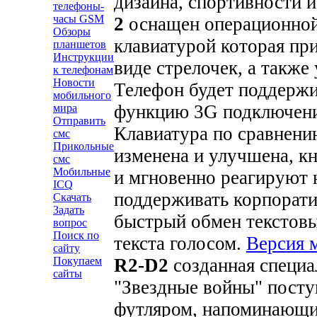
дизайна, спортивности 
телефоны-
часы GSM
2
оснащен операционной 
Обзоры
клавиатурой которая пр
планшетов
Инструкции
виде стрелочек, а такж
к телефонам
Новости
Телефон будет поддержив
мобильного
функцию 3G подключения
мира
Отправить
Клавиатура по сравнени
смс
Прикольные
изменена и улучшена, к
смс
Мобильные
и мгновенно реагируют н
ICQ
поддерживать корпорат
Скачать
Задать
быстрый обмен текстов
вопрос
Поиск по
текста голосом.
Версия 
сайту
R2-D2
созданная специа
Покупаем
сайты
"Звездные войны" поступ
футляром, напоминающи