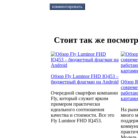
Стоит так же посмотр
Обзор Fly Luminor FHD IQ453 –
бюджетный флагман на Android
Обзор R
совреме
Очередной смартфон компании
работаю
Fly, который служит ярким
картами
примером практически
идеального соотношения
На рынк
качества и стоимости. Все это
много м
Fly Luminor FHD IQ453.
поддерж
коммуни
практич
Модель 