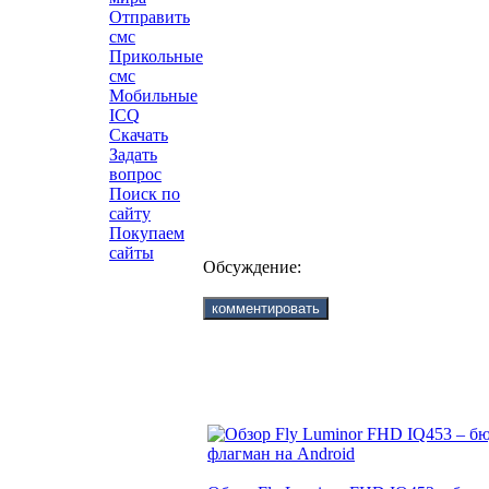
Отправить
смс
Прикольные
смс
Мобильные
ICQ
Скачать
Задать
вопрос
Поиск по
сайту
Покупаем
сайты
Обсуждение: