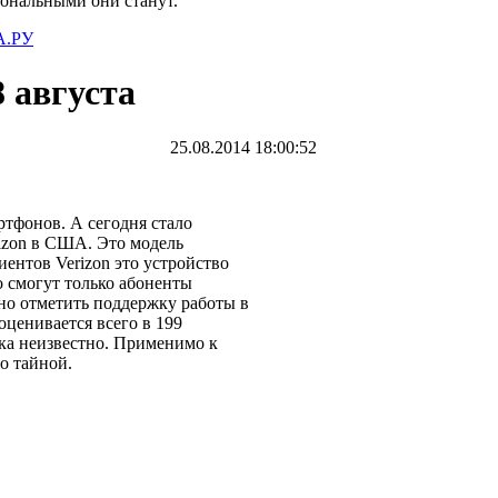
иональными они станут.
.РУ
8 августа
25.08.2014 18:00:52
тфонов. А сегодня стало
rizon в США. Это модель
ентов Verizon это устройство
о смогут только абоненты
о отметить поддержку работы в
оценивается всего в 199
ока неизвестно. Применимо к
о тайной.