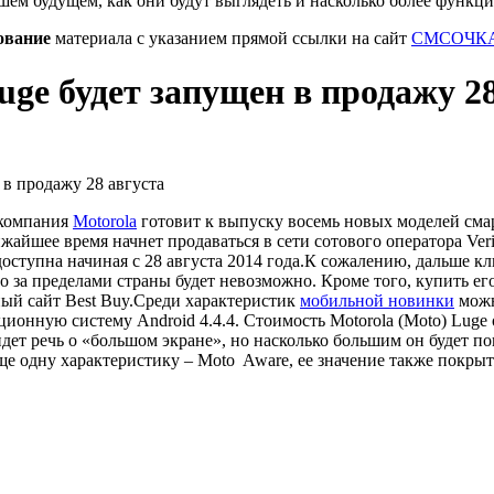
шем будущем, как они будут выглядеть и насколько более функц
ование
материала с указанием прямой ссылки на сайт
СМСОЧКА
uge будет запущен в продажу 2
 компания
Motorola
готовит к выпуску восемь новых моделей смар
лижайшее время начнет продаваться в сети сотового оператора Ve
 доступна начиная с 28 августа 2014 года.
К сожалению, дальше кли
го за пределами страны будет невозможно. Кроме того, купить ег
ый сайт Best Buy.
Среди характеристик
мобильной новинки
можн
ионную систему Android 4.4.4. Стоимость Motorola (Moto) Luge 
дет речь о «большом экране», но насколько большим он будет п
е одну характеристику – Moto Aware, ее значение также покрыт