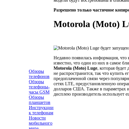
модели будут востребованы в ближай
Разрешено только частичное копир
Motorola (Moto) L
Недавно появилась информация, что
известно, что один из них в самое б
Motorola (Moto) Luge
, которая будет
Обзоры
не распространится, так что купить е
телефонов
предоплаченной связи через популярн
Обзоры
сетях LTE, предустановленную операц
телефоны-
долларов США. Также в параметрах и
часы GSM
дисплею производитель использует ещ
Обзоры
планшетов
Инструкции
к телефонам
Новости
мобильного
мира