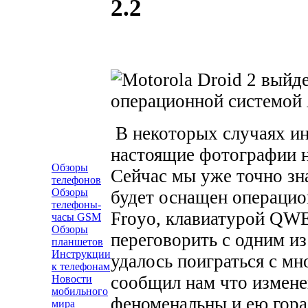
2.2
В некоторых случаях и
настоящие фотографии н
Обзоры
Сейчас мы уже точно зн
телефонов
Обзоры
будет оснащен операцио
телефоны-
Froyo, клавиатурой QW
часы GSM
Обзоры
переговорить с одним из
планшетов
Инструкции
удалось поиграться с м
к телефонам
сообщил нам что измене
Новости
мобильного
феноменальны и ею гораз
мира