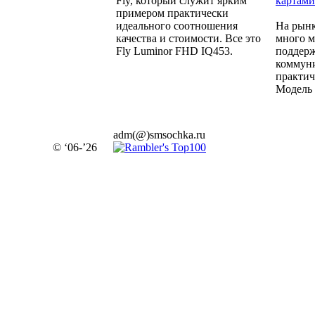
Fly, который служит ярким
картами
примером практически
идеального соотношения
На рынк
качества и стоимости. Все это
много м
Fly Luminor FHD IQ453.
поддерж
коммуни
практич
Модель 
adm(@)smsochka.ru
© ‘06-’26