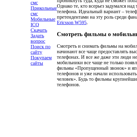
проникнуть туда, куда не сможет поп
смс
Однако те, кто всерьез задумался на
Прикольные
телефона. Идеальный вариант – телеф
смс
претендентами на эту роль среди фа
Мобильные
Ericsson W595
.
ICQ
Скачать
Смотреть фильмы о мобильн
Задать
вопрос
Смотреть и снимать фильмы на мобил
Поиск по
начинают все чаще предоставлять выс
сайту
телефонах. И все же даже эти люди н
Покупаем
мобильники все чаще не только появ
сайты
фильмы «Пропущенный звонок» и япо
телефонов и уже начали использовать
человек». Будь то фильмы крупнейши
телефонов.