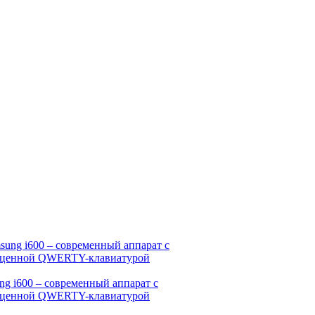
ng i600 – современный аппарат с
ценной QWERTY-клавиатурой