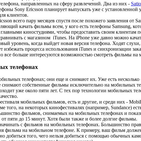
елефона, направленных на сферу развлечений. Два из них -
Sati
ефоны Sony Ericsson планирует выпускать уже с установленной 
для клиентов.
csson всего пару месяцев спустя после похожего заявления от S
оляющий качать фильмы всем, у кого есть телефоны Samsung, ко
и главными киностудиями, чтобы предоставить своим клиентам
сравнивать с магазином iTunes. На iPhone уже давно можно кача
овый уровень, когда выйдет новая версия телефона. Ходят слухи
 избежать процесса использования iTunes и синхронизации закач
но все больше интересуются возможностью смотреть фильмы на 
ых телефонах
обильных телефонах; они еще и снимают их. Уже есть нескольк
е снимают собственные фильмы исключительно на мобильных те
проходит уже около пяти лет. С тех пор технологии мобильных те
ачество.
стиваля мобильных фильмов, есть и другие, и среди них - MobiFe
ме того, на некоторых кинофестивалях (например, Sundance) ест
ьшинство фильмов, снимаемых на мобильных телефонах и показ
от пяти до 15 минут. Хотя были также и более долгие фильмы.
начинать с фильмов на мобильных телефонах. Большинство прав
ия фильма на мобильном телефоне. К примеру, ваш фильм долже
о добиться того, чего нельзя добиться с помощью обычных кам