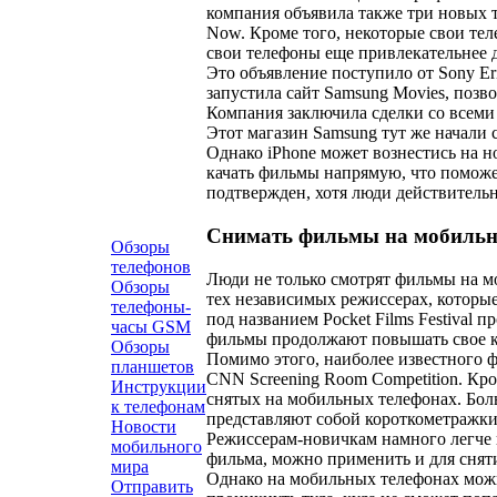
компания объявила также три новых т
Now. Кроме того, некоторые свои тел
свои телефоны еще привлекательнее 
Это объявление поступило от Sony Eri
запустила сайт Samsung Movies, позв
Компания заключила сделки со всем
Этот магазин Samsung тут же начали 
Однако iPhone может вознестись на н
качать фильмы напрямую, что поможет
подтвержден, хотя люди действитель
Снимать фильмы на мобильн
Обзоры
телефонов
Люди не только смотрят фильмы на м
Обзоры
тех независимых режиссерах, которы
телефоны-
под названием Pocket Films Festival 
часы GSM
фильмы продолжают повышать свое к
Обзоры
Помимо этого, наиболее известного фе
планшетов
CNN Screening Room Competition. Кро
Инструкции
снятых на мобильных телефонах. Бол
к телефонам
представляют собой короткометражки 
Новости
Режиссерам-новичкам намного легче 
мобильного
фильма, можно применить и для снят
мира
Однако на мобильных телефонах можн
Отправить