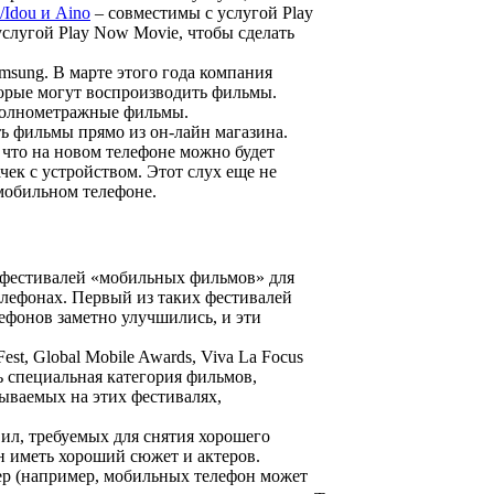
o/Idou и Aino
– совместимы с услугой Play
услугой Play Now Movie, чтобы сделать
amsung. В марте этого года компания
торые могут воспроизводить фильмы.
 полнометражные фильмы.
ть фильмы прямо из он-лайн магазина.
, что на новом телефоне можно будет
ек с устройством. Этот слух еще не
мобильном телефоне.
о фестивалей «мобильных фильмов» для
лефонах. Первый из таких фестивалей
лефонов заметно улучшились, и эти
st, Global Mobile Awards, Viva La Focus
ь специальная категория фильмов,
ываемых на этих фестивалях,
ил, требуемых для снятия хорошего
н иметь хороший сюжет и актеров.
ер (например, мобильных телефон может