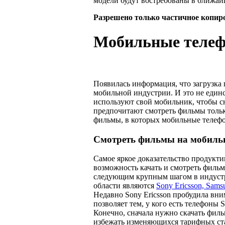
модели будут востребованы в ближай
Разрешено только частичное копир
Мобильные теле
Появилась информация, что загрузка
мобильной индустрии. И это не един
используют свой мобильник, чтобы с
предпочитают смотреть фильмы только
фильмы, в которых мобильные телеф
Смотреть фильмы на мобиль
Самое яркое доказательство продук
возможность качать и смотреть фильм
следующим крупным шагом в индустр
области являются
Sony Ericsson, Sams
Недавно Sony Ericsson пробудила вни
позволяет тем, у кого есть телефоны 
Конечно, сначала нужно скачать филь
избежать изменяющихся тарифных ста