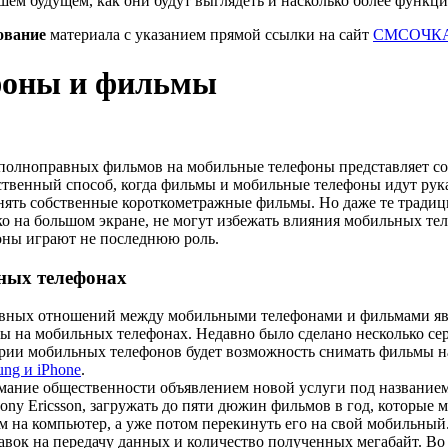
шем будущем, как они будут выглядеть и насколько более функц
ование
материала с указанием прямой ссылки на сайт
СМСОЧКА
фоны и фильмы
 полноправных фильмов на мобильные телефоны представляет со
ственный способ, когда фильмы и мобильные телефоны идут рука
нять собственные короткометражные фильмы. Но даже те традиц
 на большом экране, не могут избежать влияния мобильных теле
оны играют не последнюю роль.
ных телефонах
тивных отношений между мобильными телефонами и фильмами яв
ы на мобильных телефонах. Недавно было сделано несколько сер
ии мобильных телефонов будет возможность снимать фильмы н
ung и iPhone
.
мание общественности объявлением новой услуги под названием
Sony Ericsson, загружать до пяти дюжин фильмов в год, которые
м на компьютер, а уже потом перекинуть его на свой мобильный
вок на передачу данных и количество полученных мегабайт. Во 