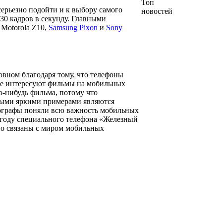
Топ
серьезно подойти и к выбору самого
новостей
30 кадров в секунду. Главными
, Motorola Z10,
Samsung Pixon
и
Sony
овном благодаря тому, что телефоны
х не интересуют фильмы на мобильных
о-нибудь фильма, потому что
амыми яркими примерами являются
тографы поняли всю важность мобильных
м году специального телефона «Железный
но связаны с миром мобильных