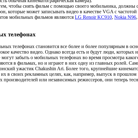
асть обычная кинематографическая камера).
д тем, чтобы снять фильм с помощью своего мобильника, должны 
он, которые может записывать видео в качестве VGA с частотой 
натов мобильных фильмов являются
LG Renoir KC910
,
Nokia N96
ых телефонах
ьных телефонах становится все более и более популярным в осн
окое качество видео. Однако всегда есть и будут люди, которы
е могут забыть о мобильных телефонах во время просмотра каког
ляются в фильмах, но и играют в них одну из главных ролей. С
нский ужастик Chakushin Ari. Более того, крупнейшие кинема
 их в своих рекламных целях, как, например, выпуск в прошло
х производителей или независимых режиссеров, они теперь тес