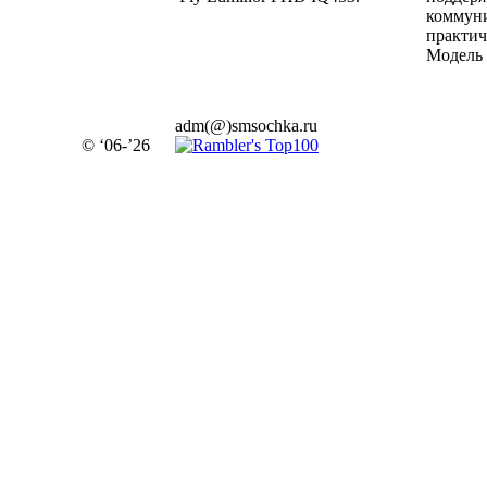
коммуни
практич
Модель 
adm(@)smsochka.ru
© ‘06-’26