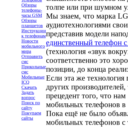
Обзоры
толпе или при шумном 
телефоны-
Мы знаем, что марка LG
часы GSM
Обзоры
аудиотехнологиями свои
планшетов
Инструкции
представив модели нап
к телефонам
единственный телефон с
Новости
мобильного
(технология «звук вокру
мира
Отправить
соответственно это хор
смс
Прикольные
позиции, до конца реали
смс
Если эта же технология 
Мобильные
ICQ
других производителей,
Скачать
Задать
прецедент того, что нам
вопрос
мобильных телефонов в
Поиск по
сайту
Пока ещё не было объяв
Покупаем
сайты
мобильных телефонов с