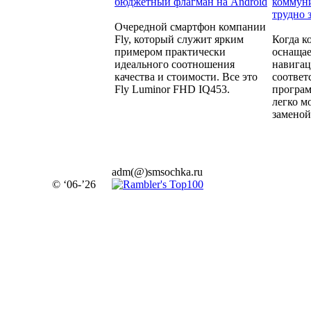
бюджетный флагман на Android
коммуни
трудно 
Очередной смартфон компании
Fly, который служит ярким
Когда к
примером практически
оснащае
идеального соотношения
навига
качества и стоимости. Все это
соотве
Fly Luminor FHD IQ453.
програм
легко м
заменой.
adm(@)smsochka.ru
© ‘06-’26