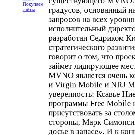
существующего MVNO. 
Покупаем
градусов, основанный н
сайты
запросов на всех уровня
исполнительный директо
разработан Седриком К
стратегического развит
говорит о том, что проек
займет лидирующее место
MVNO является очень ко
и Virgin Mobile и NRJ 
уверенность: Ксавье Ние
программы Free Mobile к
присутствовать за стол
стороны, Марк Симонсин
досье в запасе». И к кон