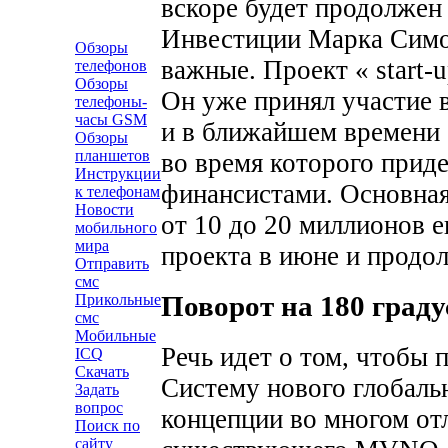
вскоре будет продолжен
Инвестиции Марка Симон
Обзоры
важные. Проект « start-u
телефонов
Обзоры
Он уже принял участие 
телефоны-
часы GSM
и в ближайшем времени 
Обзоры
планшетов
во время которого приде
Инструкции
финансистами. Основная
к телефонам
Новости
от 10 до 20 миллионов е
мобильного
мира
проекта в июне и продол
Отправить
смс
Прикольные
Поворот на 180 граду
смс
Мобильные
Речь идет о том, чтобы 
ICQ
Скачать
Систему нового глобаль
Задать
вопрос
концепции во многом от
Поиск по
сайту