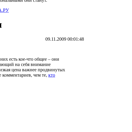
иональными они станут.
.РУ
и
09.11.2009 00:01:48
 них есть кое-что общее – они
щающий на себя внимание
изкая цена важнее продвинутых
е комментариев, чем те,
кто