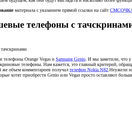
шем будущем, как они будут выглядеть и насколько более функц
ование
материала с указанием прямой ссылки на сайт
СМСОЧКА
евые телефоны с тачскринам
и телефоны Orange Vegas и
Samsung Genio
. И мы заметили, что у
скриновые телефоны. Нам кажется, это главный критерий, обра
ой же объем комментариев получал
телефон Nokia N82
.
Неужели н
орые хотят приобрести Genio или Vegas просто оставляют больш