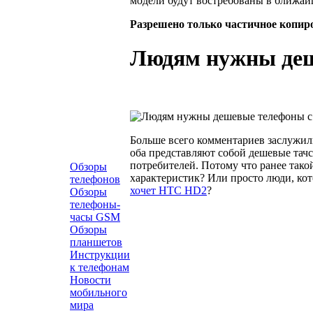
модели будут востребованы в ближай
Разрешено только частичное копир
Людям нужны деш
Больше всего комментариев заслужил
оба представляют собой дешевые тач
потребителей. Потому что ранее так
Обзоры
характеристик? Или просто люди, кот
телефонов
хочет HTC HD2
?
Обзоры
телефоны-
часы GSM
Обзоры
планшетов
Инструкции
к телефонам
Новости
мобильного
мира