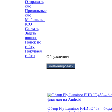
Отправить
смс
Прикольные
смс
Мобильные
ICQ
Скачать
Задать
вопрос
Поиск по
сайту
Покупаем
сайты
Обсуждение:
Обзор Fly Luminor FHD IQ453 – бю