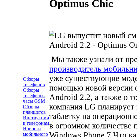
Optimus Chic
Мы также узнали от пре
производитель мобильн
уже существующие моде
Обзоры
телефонов
помощью новой версии 
Обзоры
Android 2.2, а также о 
телефоны-
часы GSM
компания LG планирует 
Обзоры
планшетов
таблетку на операционно
Инструкции
к телефонам
в огромном количестве
Новости
Windows Phone 7.
Что ка
мобильного