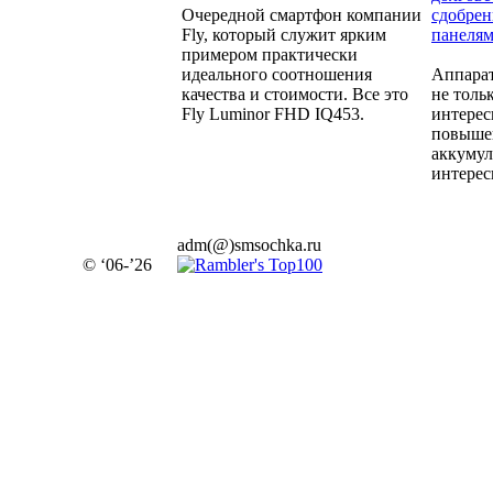
Очередной смартфон компании
сдобре
Fly, который служит ярким
панеля
примером практически
идеального соотношения
Аппара
качества и стоимости. Все это
не толь
Fly Luminor FHD IQ453.
интерес
повыше
аккумул
интерес
adm(@)smsochka.ru
© ‘06-’26