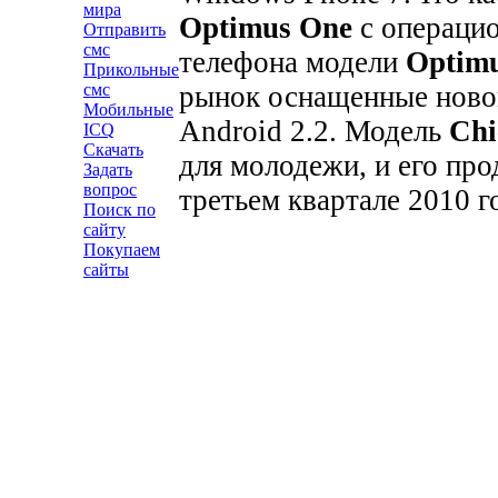
мира
Optimus One
с операцио
Отправить
смс
телефона модели
Optimu
Прикольные
рынок оснащенные ново
смс
Мобильные
Android 2.2. Модель
Chi
ICQ
Скачать
для молодежи, и его пр
Задать
вопрос
третьем квартале 2010 г
Поиск по
сайту
Покупаем
сайты