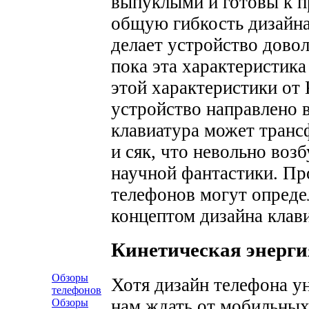
выпуклыми и готовы к п
общую гибкость дизайна
делает устройство довол
пока эта характеристика
этой характеристики от 
устройство направлено в
клавиатура может транс
и сяк, что невольно воз
научной фантастики. П
телефонов могут опреде
концептом дизайна клав
Кинетическая энерги
Обзоры
Хотя дизайн телефона ун
телефонов
нам ждать от мобильных
Обзоры