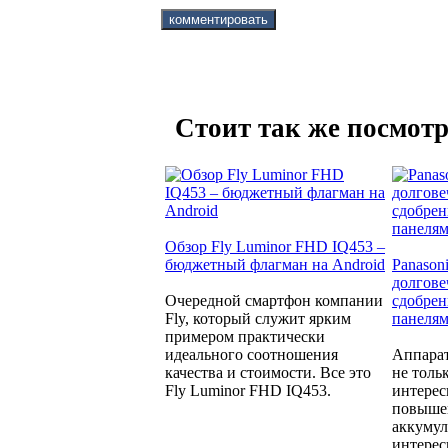
Стоит так же посмотр
Обзор Fly Luminor FHD IQ453 –
бюджетный флагман на Android
Panason
долгове
Очередной смартфон компании
сдобре
Fly, который служит ярким
панеля
примером практически
идеального соотношения
Аппара
качества и стоимости. Все это
не толь
Fly Luminor FHD IQ453.
интерес
повыше
аккумул
интерес