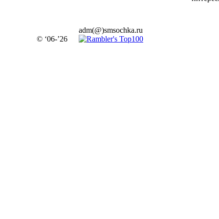
adm(@)smsochka.ru
© ‘06-’26