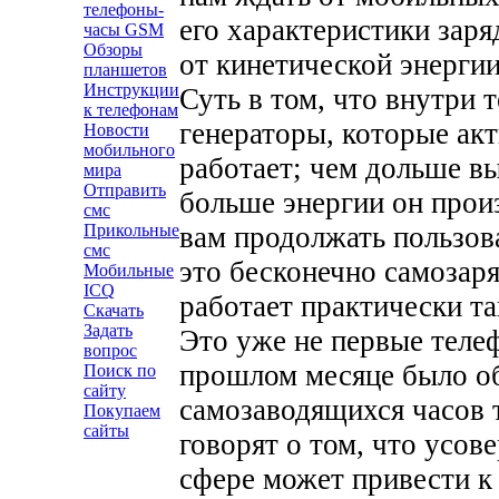
телефоны-
его характеристики заря
часы GSM
Обзоры
от кинетической энергии
планшетов
Инструкции
Суть в том, что внутри
к телефонам
генераторы, которые ак
Новости
мобильного
работает; чем дольше вы
мира
Отправить
больше энергии он произ
смс
Прикольные
вам продолжать пользова
смс
это бесконечно самозар
Мобильные
ICQ
работает практически та
Скачать
Задать
Это уже не первые телеф
вопрос
прошлом месяце было о
Поиск по
сайту
самозаводящихся часов 
Покупаем
сайты
говорят о том, что усов
сфере может привести к 