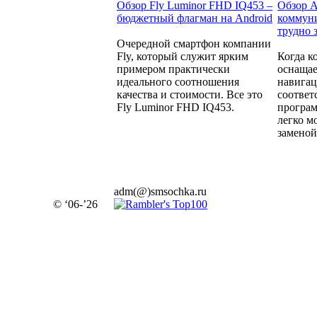
Обзор Fly Luminor FHD IQ453 –
Обзор A
бюджетный флагман на Android
коммуни
трудно 
Очередной смартфон компании
Fly, который служит ярким
Когда к
примером практически
оснащае
идеального соотношения
навига
качества и стоимости. Все это
соотве
Fly Luminor FHD IQ453.
програм
легко м
заменой.
adm(@)smsochka.ru
© ‘06-’26