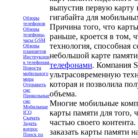
выпустив первую карту 
гигабайта для мобильны
Обзоры
телефонов
Причина того, что карт
Обзоры
раньше, кроется в том, 
телефоны-
часы GSM
технология, способная 
Обзоры
планшетов
небольшой карте памяти
Инструкции
к телефонам
телефонами
. Компания 
Новости
ультрасовременную техн
мобильного
мира
которая и позволила по
Отправить
смс
объема.
Прикольные
Многие мобильные компа
смс
Мобильные
карты памяти для того, 
ICQ
Скачать
частью своего контента
Задать
вопрос
заказать карты памяти 
Поиск по