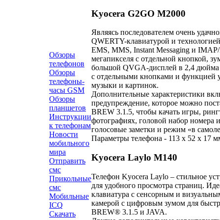
Kyocera G2GO M2000
Являясь последователем очень удач
QWERTY-клавиатурой и технологией B
EMS, MMS, Instant Messaging и IMAP
Обзоры
мегапикселя с отдельной кнопкой, з
телефонов
большой QVGA-дисплей в 2,4 дюйма с
Обзоры
с отдельными кнопками и функцией у
телефоны-
музыки и картинок.
часы GSM
Дополнительные характеристики вклю
Обзоры
предупреждение, которое можно поста
планшетов
BREW 3.1.5, чтобы качать игры, ринг
Инструкции
фотографиях, головой набор номера и 
к телефонам
голосовые заметки и режим «в самоле
Новости
Параметры телефона - 113 x 52 x 17 мм
мобильного
мира
Kyocera Laylo M140
Отправить
смс
Телефон Kyocera Laylo – стильное у
Прикольные
для удобного просмотра страниц. Иде
смс
клавиатура с сенсорным и визуальны
Мобильные
камерой с цифровым зумом для быстры
ICQ
BREW® 3.1.5 и JAVA.
Скачать