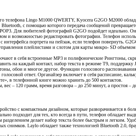
ного телефона Lingo M1000 QWERTY, Kyocera G2GO M2000 обла
luetooth, с помощью которого передача сообщений превращает
/POP3. Для любителей фотографий G2GO подойдет идеально. Он 
умом и возможностью редактировать фотографии. Телефон исполь
 интерфейса портрета на пейзаж, если телефон повернуть. G2
правления плейлистами и слотом для карты микро- SD объемом 
чают в себя встроенные MP3 и полифонические Рингтоны, скри
вить на каждый контакт, набор текста в режиме Т9, поддержку 
тоны, обои и многое другое. Функции голосового распознавания
голосовой ответ. Органайзер включает в себя расписание, кальк
те», в телефонной книге можно хранить до 500 контактов.
, вес – 120 грамм, время разговора – до 250 минут, а простоя – д
стройство с компактным дизайном, которые разворачивается в б
ально подходит для тех, кто всегда в пути, телефон обладает в
м разделением делает набор текста более быстрым и легким. Уд
х снимков. Laylo обладает также технологией Bluetooth 2.0, бр