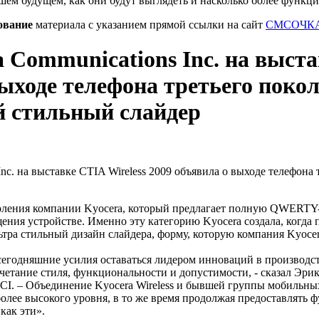
шем будущем, как они будут выглядеть и насколько более функц
ование
материала с указанием прямой ссылки на сайт
СМСОЧКА
 Communications Inc. на выста
выходе телефона третьего поко
 стильный слайдер
оления компании Kyocera, который предлагает полную QWERTY-
ния устройстве. Именно эту категорию Kyocera создала, когда п
льтра стильный дизайн слайдера, форму, которую компания Kyoce
годняшние усилия оставаться лидером инноваций в производст
тание стиля, функциональности и допустимости, - сказал Эрик 
CI. – Объединение Kyocera Wireless и бывшей группы мобильны
более высокого уровня, в то же время продолжая предоставлять
как эти».