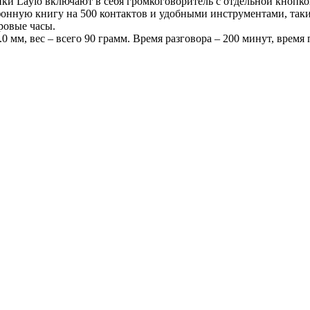
и Laylo включают в себя громкоговоритель с отдельной кнопкой
нную книгу на 500 контактов и удобными инструментами, таким
ровые часы.
.0 мм, вес – всего 90 грамм. Время разговора – 200 минут, время 