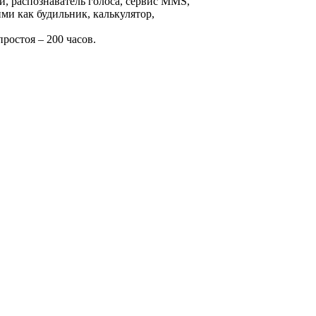
, распознаватель голоса, сервис MMS,
и как будильник, калькулятор,
простоя – 200 часов.