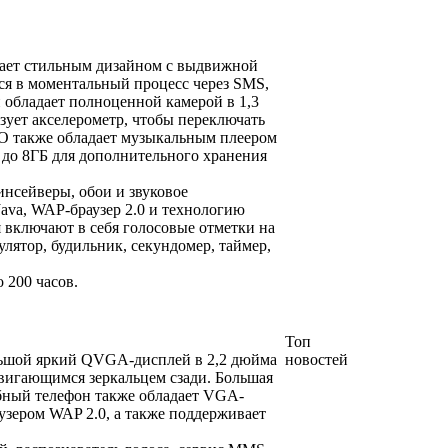
дает стильным дизайном с выдвижной
ся в моментальный процесс через SMS,
обладает полноценной камерой в 1,3
зует акселерометр, чтобы переключать
GO также обладает музыкальным плеером
до 8ГБ для дополнительного хранения
нсейверы, обои и звуковое
Java, WAP-браузер 2.0 и технологию
 включают в себя голосовые отметки на
улятор, будильник, секундомер, таймер,
о 200 часов.
Топ
ольшой яркий QVGA-дисплей в 2,2 дюйма
новостей
ыдвигающимся зеркальцем сзади. Большая
обный телефон также обладает VGA-
аузером WAP 2.0, а также поддерживает