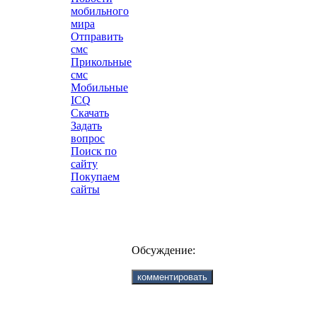
мобильного
мира
Отправить
смс
Прикольные
смс
Мобильные
ICQ
Скачать
Задать
вопрос
Поиск по
сайту
Покупаем
сайты
Обсуждение: