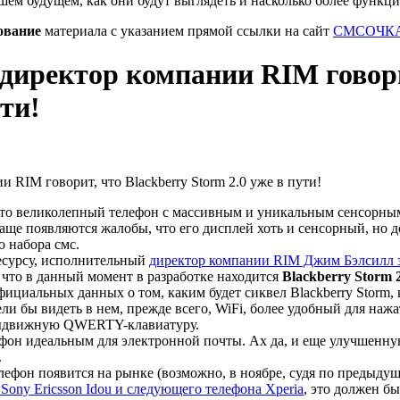
шем будущем, как они будут выглядеть и насколько более функц
ование
материала с указанием прямой ссылки на сайт
СМСОЧКА
иректор компании RIM говорит
ути!
это великолепный телефон с массивным и уникальным сенсорным
 чаще появляются жалобы, что его дисплей хоть и сенсорный, но 
о набора смс.
есурсу, исполнительный
директор компании RIM Джим Бэлсилл за
 что в данный момент в разработке находится
Blackberry Storm 
фициальных данных о том, каким будет сиквел Blackberry Storm, 
ли бы видеть в нем, прежде всего, WiFi, более удобный для наж
 выдвижную QWERTY-клавиатуру.
ефон идеальным для электронной почты. Ах да, и еще улучшенную
.
лефон появится на рынке (возможно, в ноябре, судя по предыдуще
 Sony Ericsson Idou и следующего телефона Xperia
, это должен 