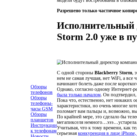
модели будут востребованы в ближай
Разрешено только частичное копир
Исполнительный д
Storm 2.0 уже в п
С одной стороны
Blackberry Storm
, 
нем не самая лучшая, нет WiFi, а все
начинают болеть даже после коротког
Обзоры
Однако, согласно одному Интернет-р
телефонов
была только началом
. Он подтвердил,
Обзоры
Пока что, естественно, нет никаких о
телефоны-
характеристики, но очень многие хоте
часы GSM
поломает вам пальцы и, возможно,
Обзоры
По крайней мере, это сделало бы тел
планшетов
мегапикселя немного…эээ…устарела
Инструкции
Учитывая, что к тому времени, как те
к телефонам
серьезная
конкуренция в лице iPhone,
Новости