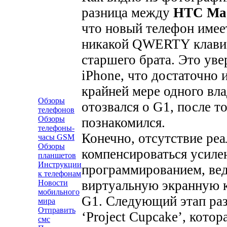
разница между
HTC Ma
что новый телефон имее
никакой QWERTY клавиат
старшего брата. Это ув
iPhone, что достаточно 
крайней мере одного вла
Обзоры
отозвался о G1, после т
телефонов
Обзоры
познакомился.
телефоны-
Конечно, отсутствие ре
часы GSM
Обзоры
компенсироваться усиле
планшетов
Инструкции
программированием, вед
к телефонам
виртуальную экранную кл
Новости
мобильного
G1. Следующий этап раз
мира
Отправить
‘Project Cupcake’, кото
смс