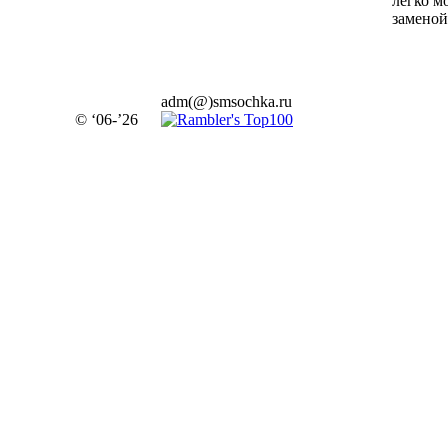
легко м
заменой.
adm(@)smsochka.ru
© ‘06-’26