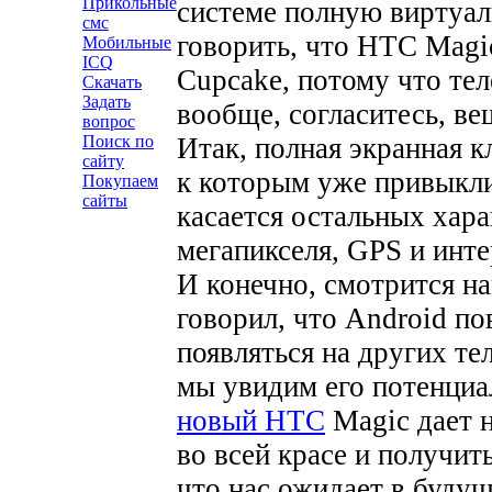
Прикольные
системе полную виртуал
смс
говорить, что HTC Magi
Мобильные
ICQ
Cupcake, потому что те
Скачать
Задать
вообще, согласитесь, ве
вопрос
Итак, полная экранная к
Поиск по
сайту
к которым уже привыкли
Покупаем
сайты
касается остальных хара
мегапикселя, GPS и инт
И конечно, смотрится на
говорил, что Android по
появляться на других те
мы увидим его потенциал
новый HTC
Magic дает 
во всей красе и получит
что нас ожидает в буду