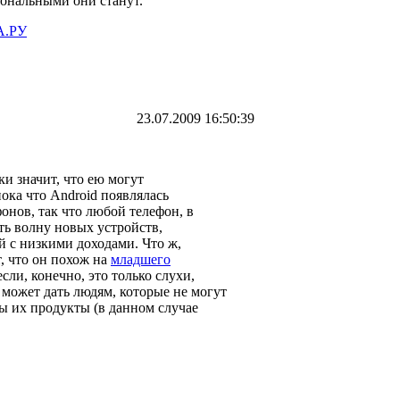
иональными они станут.
.РУ
23.07.2009 16:50:39
ки значит, что ею могут
ока что Android появлялась
онов, так что любой телефон, в
ть волну новых устройств,
й с низкими доходами.
Что ж,
, что он похож на
младшего
сли, конечно, это только слухи,
может дать людям, которые не могут
ы их продукты (в данном случае