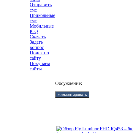
Отправить
смс
Прикольные
смс
Мобильные
ICQ
Скачать
Задать
вопрос
Поиск по
сайту
Покупаем
сайты
Обсуждение: