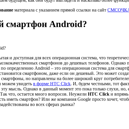
шем будущем, как они будут выглядеть и насколько более функц
ование
материала с указанием прямой ссылки на сайт
СМСОЧКА
й смартфон Android?
ытая и доступная для всех операционная система, что теоретичес
высококачественных смартфонов до дешевых телефонов. Однако п
по определению Android – это операционная система для смартф
 становится смартфоном, даже если он дешевый. Это может созда
е смартфоны, но направлены на более широкий круг потребителе
 и можем увидеть
в форме HTC Click
.
И, будем честными, тот факт
т эту мысль. Однако в данный момент это пока только слухи, но, е
Так что, остается много вопросов. Неужели
HTC Click
и впрямь 
ть иметь смартфон? Или же компания Google просто хочет, чтоб
задействованы во всех сферах рынка?