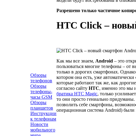
модели будут востребованы в ближай
Разрешено только частичное копир
HTC Click – новы
Как мы все знаем,
Android
– это откр
пользоваться многие телефоны – от 
только в дорогих смартфонах.
Однако 
Обзоры
котором она есть, уже автоматически
телефонов
которые работают так же, как дороги
Обзоры
согласно сайту
НТС
, именно это мы
телефоны-
братика HTC Magic
, только усиливае
часы GSM
то они просто гениально придуманы.
Обзоры
позволить себе смартфоны, возможнос
планшетов
операционная система Android) были 
Инструкции
к телефонам
Новости
мобильного
мира