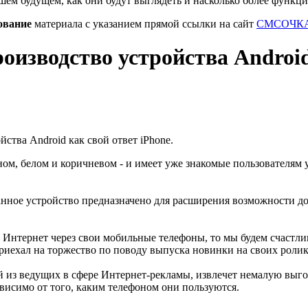
шем будущем, как они будут выглядеть и насколько более функц
ование
материала с указанием прямой ссылки на сайт
СМСОЧКА
оизводство устройства Android
ном, белом и коричневом - и имеет уже знакомые пользователям у
анное устройство предназначено для расширения возможности д
Интернет через свои мобильные телефоны, то мы будем счастлив
приехал на торжество по поводу выпуска новинки на своих роли
й из ведущих в сфере Интернет-рекламы, извлечет немалую выго
ависимо от того, каким телефоном они пользуются.