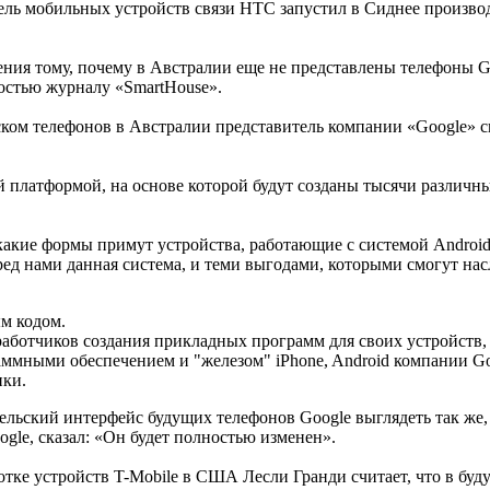
ель мобильных устройств связи HTC запустил в Сиднее производ
ния тому, почему в Австралии еще не представлены телефоны Go
ностью журналу «SmartHouse».
ском телефонов в Австралии представитель компании «Google» с
й платформой, на основе которой будут созданы тысячи различных
какие формы примут устройства, работающие с системой Android
ед нами данная система, и теми выгодами, которыми смогут нас
м кодом.
работчиков создания прикладных программ для своих устройств, 
аммными обеспечением и "железом" iPhone, Android компании Go
ики.
ательский интерфейс будущих телефонов Google выглядеть так же,
ogle, сказал: «Он будет полностью изменен».
отке устройств T-Mobile в США Лесли Гранди считает, что в бу