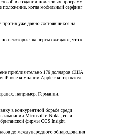
crosoft в создании поисковых программ
ее положение, когда мобильный серфинг
е против уже давно состоявшихся на
 но некоторые эксперты ожидают, что к
 цене приблизительно 179 долларов США
я iPhone компании Apple с контрактом
транах, например, Германии,
ланку в конкурентной борьбе среди
компании Microsoft и Nokia, если
 британской фирмы CCS Insight.
2 часов до международного обнародования