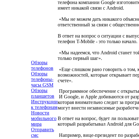
телефона компании Google изготовит
имеет никакой связи с Android.
«Мы не можем дать никакого объясне
ответственный за связи с обществен
В ответ на вопрос о ситуации с выпу
телефон T-Mobile - это только начало.
«Мы надеемся, что Android станет то
только первый шаг».
Обзоры
телефонов
«Еще слишком рано говорить о том, 
Обзоры
возможностей, которые открывает пер
телефоны-
счете».
часы GSM
Обзоры
Программное обеспечение с открыты
планшетов
И Google, и Apple добиваются от раз
Инструкции
которая внимательно следит за прогр
к телефонам
могут внести независимые разработч
Новости
В ответ на вопрос, будет ли пользов
мобильного
который разрабатывал Android для Go
мира
Отправить
Например, вице-президент по разраб
смс