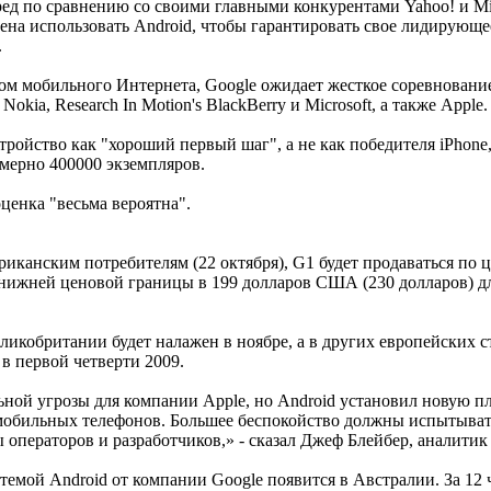
ед по сравнению со своими главными конкурентами Yahoo! и Mi
ена использовать Android, чтобы гарантировать свое лидирующ
.
ром мобильного Интернета, Google ожидает жесткое соревновани
okia, Research In Motion's BlackBerry и Microsoft, а также Apple.
ойство как "хороший первый шаг", а не как победителя iPhone,
мерно 400000 экземпляров.
оценка "весьма вероятна".
риканским потребителям (22 октября), G1 будет продаваться по
 нижней ценовой границы в 199 долларов США (230 долларов) дл
икобритании будет налажен в ноябре, а в других европейских с
в первой четверти 2009.
ьной угрозы для компании Apple, но Android установил новую п
бильных телефонов. Большее беспокойство должны испытывать 
ы операторов и разработчиков,» - сказал Джеф Блейбер, аналитик
истемой Android от компании Google появится в Австралии. За 1