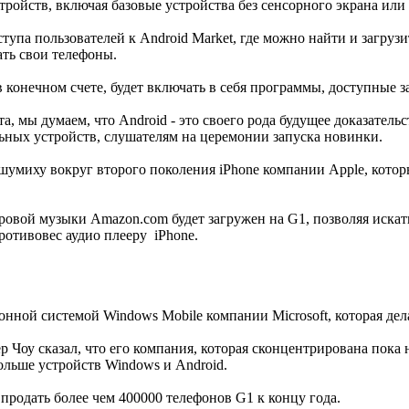
тройств, включая базовые устройства без сенсорного экрана ил
тупа пользователей к Android Market, где можно найти и загру
ть свои телефоны.
в конечном счете, будет включать в себя программы, доступные з
 мы думаем, что Android - это своего рода будущее доказательс
ьных устройств, слушателям на церемонии запуска новинки.
 шумиху вокруг второго поколения iPhone компании Apple, кото
вой музыки Amazon.com будет загружен на G1, позволяя искать
ротивовес аудио плееру iPhone.
онной системой Windows Mobile компании Microsoft, которая дел
Чоу сказал, что его компания, которая сконцентрирована пока 
ольше устройств Windows и Android.
 продать более чем 400000 телефонов G1 к концу года.