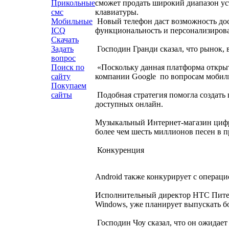
сможет продать широкий диапазон ус
Прикольные
клавиатуры.
смс
Новый телефон даст возможность дос
Мобильные
функциональность и персонализирова
ICQ
Скачать
Господин Гранди сказал, что рынок, 
Задать
вопрос
«Поскольку данная платформа открыта,
Поиск по
компании Google по вопросам мобил
сайту
Покупаем
Подобная стратегия помогла создать
сайты
доступных онлайн.
Музыкальный Интернет-магазин цифро
более чем шесть миллионов песен в п
Конкуренция
Android также конкурирует с операци
Исполнительный директор HTC Питер 
Windows, уже планирует выпускать б
Господин Чоу сказал, что он ожидает