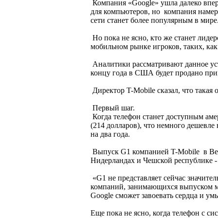
Компания «Google» ушла далеко впер
для компьютеров, но компания намер
сети станет более популярным в мире
Но пока не ясно, кто же станет лиде
мобильном рынке игроков, таких, как N
Аналитики рассматривают данное устр
концу года в США будет продано при
Директор T-Mobile сказал, что такая 
Первый шаг.
Когда телефон станет доступным аме
(214 долларов), что немного дешевле
на два года.
Выпуск G1 компанией T-Mobile в Вел
Нидерландах и Чешской республике - 
«G1 не представляет сейчас значител
компаний, занимающихся выпуском мо
Google сможет завоевать сердца и ум
Еще пока не ясно, когда телефон с с