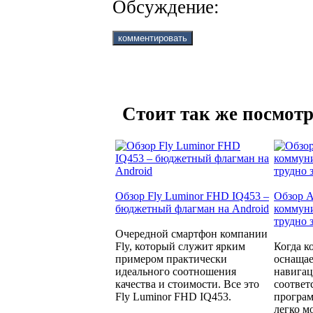
Обсуждение:
Стоит так же посмотр
Обзор Fly Luminor FHD IQ453 –
Обзор A
бюджетный флагман на Android
коммуни
трудно 
Очередной смартфон компании
Fly, который служит ярким
Когда к
примером практически
оснащае
идеального соотношения
навига
качества и стоимости. Все это
соотве
Fly Luminor FHD IQ453.
програм
легко м