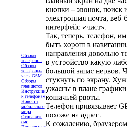
главный экран на две ча
кнопки – звонок, поиск 
электронная почта, веб-
интерфейс «чист».
Так, теперь, телефон, 
быть хорош в навигации
направления довольно то
Обзоры
в устройство какую-либ
телефонов
Обзоры
большой запас нервов. Ч
телефоны-
часы GSM
стукнуть по экрану. Хуж
Обзоры
планшетов
ужасны в плане графики
Инструкции
кошачьей рвоты.
к телефонам
Новости
Телефон привязывает GPS
мобильного
мира
похоже на адрес.
Отправить
К сожалению, браузером
смс
Прикольные