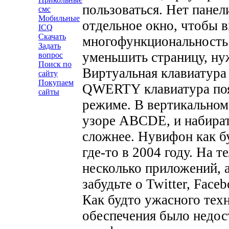
пользоваться. Нет пане
смс
Мобильные
отдельное окно, чтобы 
ICQ
Скачать
многофункциональность
Задать
уменьшить страницу, ну
вопрос
Поиск по
Виртуальная клавиатура
сайту
Покупаем
QWERTY клавиатура появ
сайты
режиме. В вертикальном
узоре ABCDE, и набирать
сложнее. Нувифон как б
где-то в 2004 году. На 
несколько приложений, а
забудьте о Twitter, Face
Как будто ужасного тех
обеспечения было недос