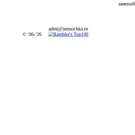
заменой.
adm(@)smsochka.ru
© ‘06-’26