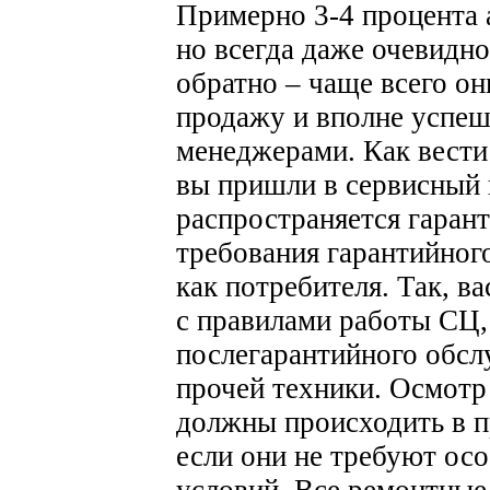
Примерно 3-4 процента 
но всегда даже очевидн
обратно – чаще всего о
продажу и вполне успе
менеджерами.
Как вести
вы пришли в сервисный 
распространяется гарант
требования гарантийного
как потребителя. Так, в
с правилами работы СЦ,
послегарантийного обс
прочей техники.
Осмотр 
должны происходить в п
если они не требуют ос
условий. Все ремонтные