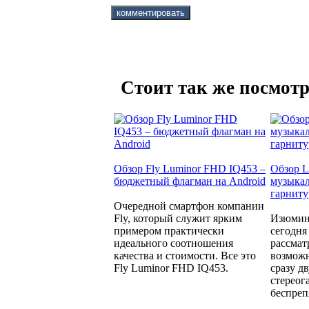
Стоит так же посмотр
Обзор Fly Luminor FHD IQ453 –
Обзор 
бюджетный флагман на Android
музыкал
гарнит
Очередной смартфон компании
Fly, который служит ярким
Изюминк
примером практически
сегодня
идеального соотношения
рассмат
качества и стоимости. Все это
возмож
Fly Luminor FHD IQ453.
сразу д
стереог
беспреп