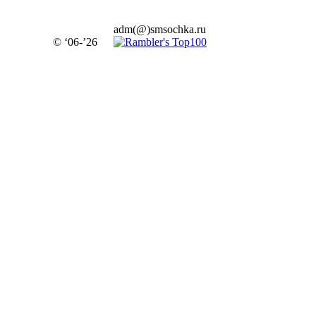
adm(@)smsochka.ru
© ‘06-’26