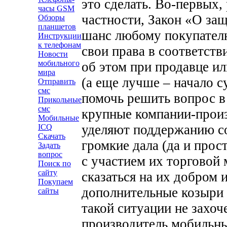
это сделать.
Во-первых, 
часы GSM
частности, Закон «О защ
Обзоры
планшетов
шанс любому покупателю
Инструкции
к телефонам
свои права в соответств
Новости
мобильного
об этом при продавце ил
мира
(а еще лучше – начало с
Отправить
смс
помочь решить вопрос в 
Прикольные
смс
крупные компании-произ
Мобильные
уделяют поддержанию с
ICQ
Скачать
громкие дала (да и про
Задать
вопрос
с участием их торговой 
Поиск по
сайту
сказаться на их добром и
Покупаем
дополнительные козыри 
сайты
такой ситуации не захоч
производитель мобильны