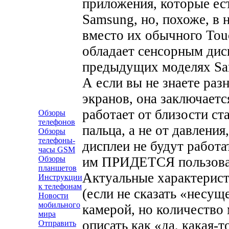
приложения, которые ес
Samsung, но, похоже, в 
вместо их обычного Tou
обладает сенсорным дисп
предыдущих моделях Sa
А если вы не знаете ра
экранов, она заключаетс
работает от близости ст
Обзоры
телефонов
пальца, а не от давления
Обзоры
телефоны-
дисплеи не будут работа
часы GSM
им ПРИДЕТСЯ пользоват
Обзоры
планшетов
Актуальные характерист
Инструкции
к телефонам
(если не сказать «несу
Новости
мобильного
камерой, но количество
мира
описать как «да, какая-т
Отправить