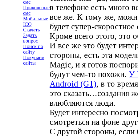
смс
в телефоне есть много в
Прикольные
смс
все же. К тому же, можн
Мобильные
ICQ
будет супер-скоростное
Скачать
Кроме всего этого, это
Задать
вопрос
И все же это будет инте
Поиск по
сайту
стороны, есть эта модел
Покупаем
Magic, и я готов поспор
сайты
будут чем-то похожи.
У 
Android (G1)
, в то врем
это сказать…создания ж
влюбляются люди.
Будет интересно посмотр
смотреться на фоне друг
С другой стороны, если