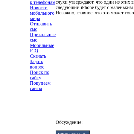
слухи утверждают, что один из этих э
к телефонам
следующий iPhone будет с маленьким
Новости
Неважно, главное, что это может гово
мобильного
мира
Отправить
смс
Прикольные
смс
Мобильные
ICQ
Скачать
Задать
вопрос
Поиск по
сайту
Покупаем
сайты
Обсуждение: