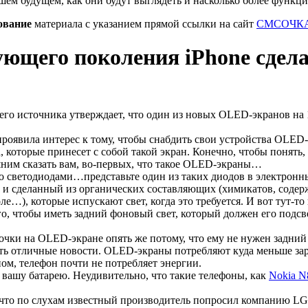
шем будущем, как они будут выглядеть и насколько более функц
ование
материала с указанием прямой ссылки на сайт
СМСОЧКА
ующего поколения iPhone сдел
го источника утверждает, что один из новых OLED-экранов на 
 проявила интерес к тому, чтобы снабдить свои устройства OLED
 которые принесет с собой такой экран. Конечно, чтобы понять,
шним сказать вам, во-первых, что такое OLED-экраны…
о светодиодами…представьте один из таких диодов в электронны
) и сделанный из органических составляющих (химикатов, сод
ле…), которые испускают свет, когда это требуется. И вот тут-т
о, чтобы иметь задний фоновый свет, который должен его подсве
очки на OLED-экране опять же потому, что ему не нужен задний 
сть отличные новости. OLED-экраны потребляют куда меньше зар
ом, телефон почти не потребляет энергии.
 вашу батарею. Неудивительно, что такие телефоны, как
Nokia N
 что по слухам известный производитель попросил компанию LG