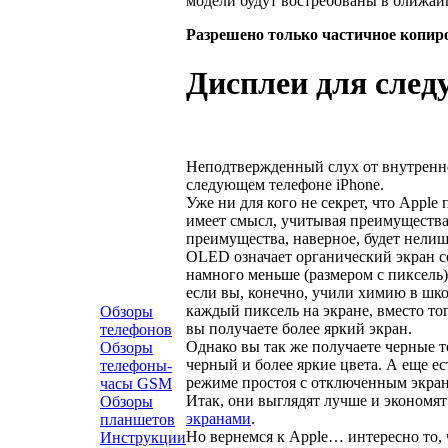
модели будут востребованы в ближай
Разрешено только частичное копир
Дисплеи для след
Неподтвержденный слух от внутренне
следующем телефоне iPhone.
Уже ни для кого не секрет, что Apple
имеет смысл, учитывая преимущества,
преимущества, наверное, будет нели
OLED означает органический экран с
намного меньше (размером с пиксель
если вы, конечно, учили химию в шко
каждый пиксель на экране, вместо тог
Обзоры
вы получаете более яркий экран.
телефонов
Однако вы так же получаете черные т
Обзоры
черный и более яркие цвета. А еще е
телефоны-
режиме простоя с отключенным экран
часы GSM
Итак, они выглядят лучше и экономят
Обзоры
экранами
.
планшетов
Но вернемся к Apple… интересно то,
Инструкции