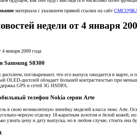
шем будущем, как они будут выглядеть и насколько более функц
ование
материала с указанием прямой ссылки на сайт
СМСОЧКА
востей недели от 4 января 200
и Samsung S8300
 дисплеем, поговаривают, что его выпуск ожидается в марте, и п
ый OLED-дисплей обладает большей контрастностью при меньших
оддержка GPS и сетей 3G HSDPA.
бильный телефон Nokia серии Arte
ель в свою великолепную линейку моделей класса люкс Arte. Осн
гольно-черную отделку 18-каратным золотом и белой кожей, но
о узнать цену и дату выпуска, но в любом случае, стоить она бу
ц