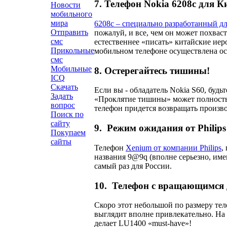
7. Телефон Nokia 6208c для К
Новости
мобильного
мира
6208c – специально разработанный д
Отправить
пожалуй, и все, чем он может похвас
смс
естественнее «писать» китайские иер
Прикольные
мобильном телефоне осуществлена о
смс
Мобильные
8. Остерегайтесь тишины!
ICQ
Скачать
Если вы - обладатель Nokia S60, буд
Задать
«Проклятие тишины» может полностью
вопрос
телефон придется возвращать произво
Поиск по
сайту
9. Режим ожидания от Philips
Покупаем
сайты
Телефон
Xenium от компании Philips
,
названия 9@9q (вполне серьезно, име
самый раз для России.
10. Телефон с вращающимся 
Скоро этот небольшой по размеру тел
выглядит вполне привлекательно. На
делает LU1400 «must-have»!