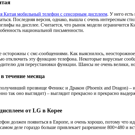
итая
ля Китая мобильный телефон с сенсорным дисплеем
. У него есть
таться. Последняя версия, однако, вышла с очень интересным ст
оглифы на дисплее. Считается, что рынок модели ограничится Ки
собенность национальной письменности.
ьте осторожны с смс-сообщениями. Как выяснилось, неосторожно
 отключить эту функцию телефона. Некоторые вирусные сообще
дителю для переустановки функции. Шансы не очень велики, но
 в течение месяца
 получивший прозвище Феникс и Дракон (Phoenix and Dragon) – 
нно так оно выглядит) – выглядит прекрасно и прекрасно выдер
дисплеем от LG в Корее
ефон должен появиться в Европе, и очень хорошо, потому что и
 самом деле гораздо больше привлекает разрешение 800×480 и 