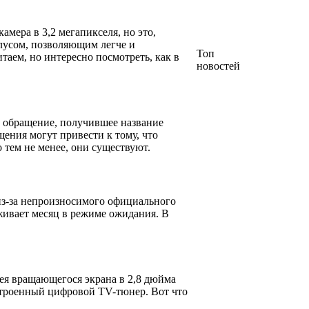
 камера в 3,2 мегапикселя, но это,
илусом, позволяющим легче и
Топ
таем, но интересно посмотреть, как в
новостей
е обращение, получившее название
ния могут привести к тому, что
 тем не менее, они существуют.
из-за непроизносимого официального
живает месяц в режиме ожидания. В
дея вращающегося экрана в 2,8 дюйма
встроенный цифровой TV-тюнер. Вот что