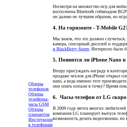
Несмотря на множество игр для моби
восполнена Bluetooth геймпадом BGP1
он далеко не лучшим образом, но игра
4. На горизонте - T-Mobile G2
Мы знаем, что это должно случиться,
камера, сенсорный дисплей и поддер
и BlackBerry Storm
. Интересно было б
5. Появится ли iPhone Nano в
Впору присуждать награду в категор
продаже чехлов для iPhone открыл с
nano, а ведь именно этот производит
Обзоры
они опять попали в точку? Время пок
телефонов
Обзоры
6. Часы-телефон от LG скоро
телефоны-
часы GSM
В 2009 году мечта многих любителей 
Обзоры
компания LG планирует выпуск телеф
планшетов
возможность делать видеозвонки, но в
Инструкции
к телефонам