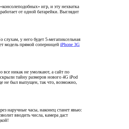
«консолеподобных» игр, и эту нехватка
работает от одной батарейки. Выглядит
По слухам, у него будет 5-мегапиксельная
ает модель прямой соперницей
iPhone 3G
о все никак не умолкают, а сайт по
скрыли тайну размеров нового 4G iPod
ще не был выпущен, так что, возможно,
рез наручные часы, наконец станет явью:
олит вводить числа, камера даст
дкой!