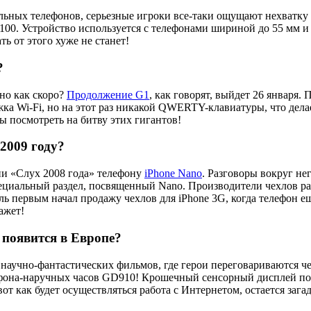
льных телефонов, серьезные игроки все-таки ощущают нехватку 
00. Устройство используется с телефонами шириной до 55 мм и 
ть от этого хуже не станет!
?
 но как скоро?
Продолжение G1
, как говорят, выйдет 26 января. 
жка Wi-Fi, но на этот раз никакой QWERTY-клавиатуры, что дел
ы посмотреть на битву этих гигантов!
 2009 году?
ии «Слух 2008 года» телефону
iPhone Nano
. Разговоры вокруг нег
пециальный раздел, посвященный Nano. Производители чехлов ра
ель первым начал продажу чехлов для iPhone 3G, когда телефон е
ажет!
 появится в Европе?
научно-фантастических фильмов, где герои переговариваются че
она-наручных часов GD910! Крошечный сенсорный дисплей позв
от как будет осуществляться работа с Интернетом, остается зага