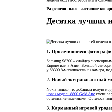
модели будут востребованы в ближай
Разрешено только частичное копир
Десятка лучших но
1. Просочившиеся фотографи
Samsung S8300 – слайдер с сенсорным
Европе или в Азии. Большой сенсорн
у S8300 8-мегапиксельная камера, п
2. Новый экстравагантный мо
Nokia только что добавила новую мод
новая модель 8800 Gold Arte
сменила у
остались неизменными. Осталось тольк
3. Карманный игровой уроде