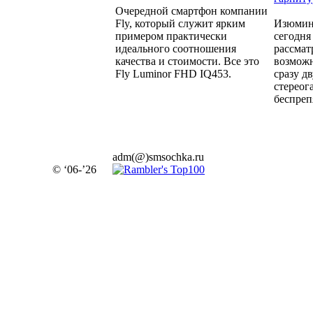
Очередной смартфон компании
Fly, который служит ярким
Изюминк
примером практически
сегодня
идеального соотношения
рассмат
качества и стоимости. Все это
возмож
Fly Luminor FHD IQ453.
сразу д
стереог
беспреп
adm(@)smsochka.ru
© ‘06-’26