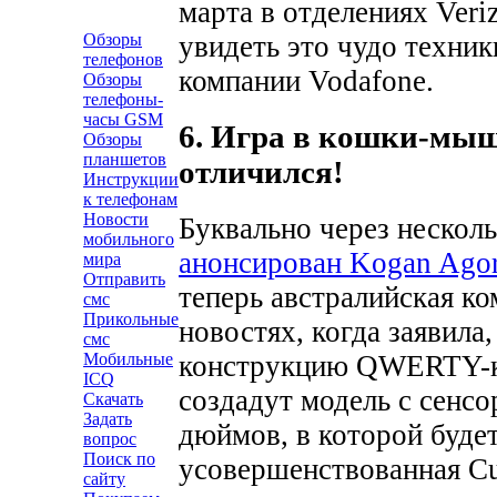
марта в отделениях Ver
Обзоры
увидеть это чудо техник
телефонов
компании Vodafone.
Обзоры
телефоны-
часы GSM
6. Игра в кошки-мыш
Обзоры
планшетов
отличился!
Инструкции
к телефонам
Новости
Буквально через несколь
мобильного
анонсирован Kogan Ago
мира
Отправить
теперь австралийская ко
смс
Прикольные
новостях, когда заявила
смс
конструкцию QWERTY-кл
Мобильные
ICQ
создадут модель с сенс
Скачать
Задать
дюймов, в которой буде
вопрос
Поиск по
усовершенствованная Cup
сайту