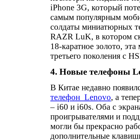
iPhone 3G, который поте
самым популярным моби
солдаты миниатюрных те
RAZR LuK, в котором с
18-каратное золото, эта
третьего поколения с H
4. Новые телефоны L
В Китае недавно появил
телефон Lenovo
, а теп
– i60 и i60s. Оба с экр
проигрывателями и под
могли бы прекрасно рабо
дополнительные клавиши