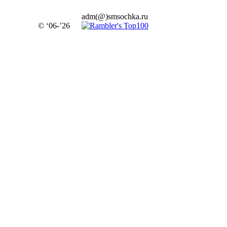
adm(@)smsochka.ru
© ‘06-’26