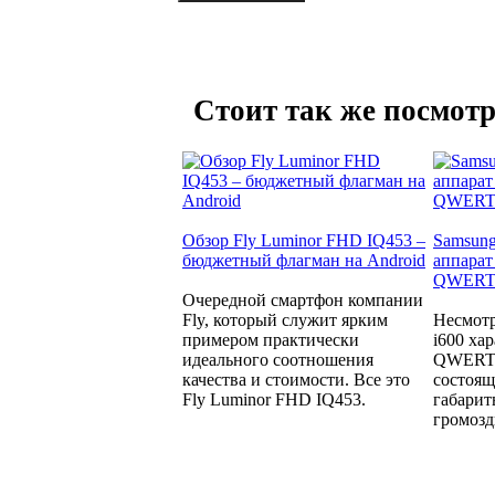
Стоит так же посмотр
Обзор Fly Luminor FHD IQ453 –
Samsung
бюджетный флагман на Android
аппарат
QWERTY
Очередной смартфон компании
Fly, который служит ярким
Несмотр
примером практически
i600 ха
идеального соотношения
QWERTY
качества и стоимости. Все это
состоящ
Fly Luminor FHD IQ453.
габарит
громозд