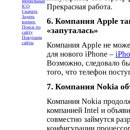
Мобильные
Прекрасная работа.
ICQ
Скачать
Задать
6. Компания Apple та
вопрос
Поиск по
«запуталась»
сайту
Покупаем
сайты
Компания Apple не може
для нового iPhone –
iPh
Возможно, следовало бы
того, что телефон посту
7. Компания Nokia объ
Компания Nokia продолж
компанией Intel и объяви
совместно займутся раз
конфигурации процессор