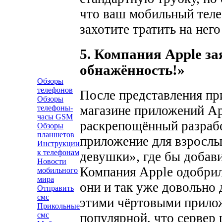
что ваш мобильный теле
захотите тратить на него
5. Компания Apple за
обнажённость!»
Обзоры
телефонов
После представления пр
Обзоры
магазине приложений App
телефоны-
часы GSM
раскрепощённый разрабо
Обзоры
планшетов
приложение для взрослы
Инструкции
к телефонам
девушки», где бы добав
Новости
Компания Apple одобрила
мобильного
мира
они и так уже довольно
Отправить
смс
этими чёртовыми прилож
Прикольные
популярной, что сервер
смс