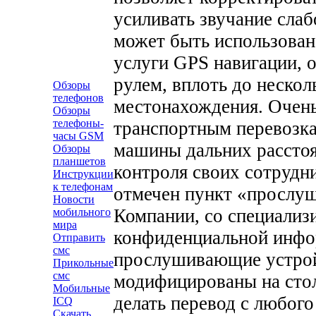
усиливать звучание слаб
может быть использован
услуги GPS навигации, 
рулем, вплоть до неско
Обзоры
телефонов
местонахождения.
Очень
Обзоры
телефоны-
транспортным перевозкам
часы GSM
машины дальних расстоя
Обзоры
планшетов
контроля своих сотрудн
Инструкции
к телефонам
отмечен пункт «прослуш
Новости
Компании, со специализ
мобильного
мира
конфиденциальной инфо
Отправить
смс
прослушивающие устрой
Прикольные
смс
модифицированы на стол
Мобильные
делать перевод с любого
ICQ
Скачать