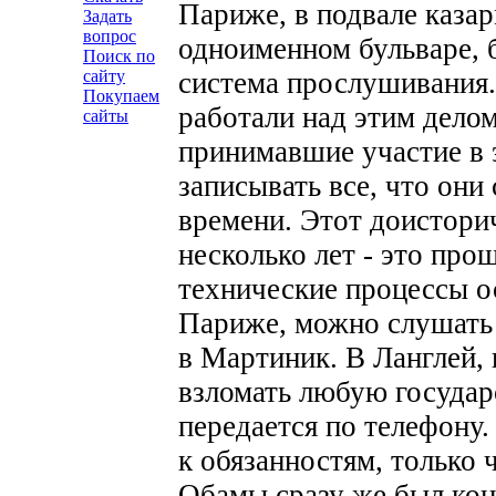
Париже, в подвале каза
Задать
вопрос
одноименном бульваре, 
Поиск по
сайту
система прослушивания.
Покупаем
работали над этим дело
сайты
принимавшие участие в 
записывать все, что они
времени.
Этот доисторич
несколько лет - это про
технические процессы о
Париже, можно слушать 
в Мартиник. В Ланглей,
взломать любую государ
передается по телефону.
к обязанностям, только 
Обамы сразу же был конф