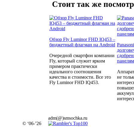
Стоит так же посмотр
Обзор Fly Luminor FHD IQ453 –
бюджетный флагман на Android
Panason
долгове
Очередной смартфон компании
сдобрен
Fly, который служит ярким
панеля
примером практически
идеального соотношения
Аппарат
качества и стоимости. Все это
не толь
Fly Luminor FHD IQ453.
интерес
повыше
аккумул
интерес
adm(@)smsochka.ru
© ‘06-’26