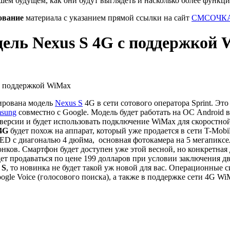
шем будущем, как они будут выглядеть и насколько более функц
ование
материала с указанием прямой ссылки на сайт
СМСОЧКА
ель Nexus S 4G с поддержкой
сирована модель
Nexus S
4G в сети сотового оператора Sprint. Эт
msung
совместно с Google. Модель будет работать на ОС Android ве
 версии и будет использовать подключение WiMax для скоростно
 4G
будет похож на аппарат, который уже продается в сети T-Mobil
ED с диагональю 4 дюйма, основная фотокамера на 5 мегапиксел
онков.
Смартфон будет доступен уже этой весной, но конкретная 
ет продаваться по цене 199 долларов при условии заключения д
 S
, то новинка не будет такой уж новой для вас. Операционные 
ogle Voice (голосового поиска), а также в поддержке сети 4G Wi