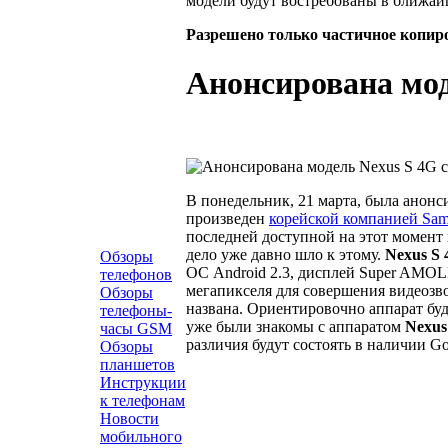
модели будут востребованы в ближай
Разрешено только частичное копир
Анонсирована мод
В понедельник, 21 марта, была анон
произведен
корейской компанией Sa
последней доступной на этот момент
дело уже давно шло к этому.
Nexus S
Обзоры
ОС Android 2.3, дисплей Super AMOL
телефонов
мегапикселя для совершения видеозв
Обзоры
названа. Ориентировочно аппарат буд
телефоны-
уже были знакомы с аппаратом
Nexus
часы GSM
различия будут состоять в наличии Go
Обзоры
планшетов
Инструкции
к телефонам
Новости
мобильного