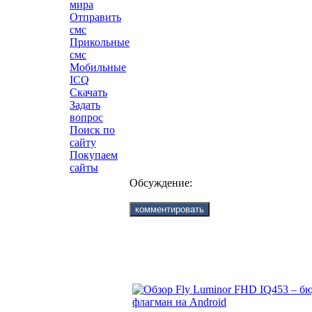
мира
Отправить
смс
Прикольные
смс
Мобильные
ICQ
Скачать
Задать
вопрос
Поиск по
сайту
Покупаем
сайты
Обсуждение: