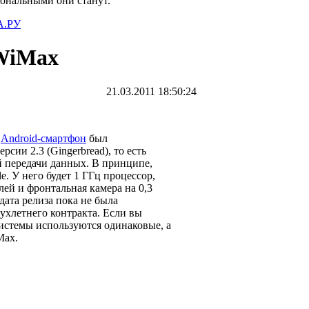
иональными они станут.
.РУ
 WiMax
21.03.2011 18:50:24
о
Android-смартфон
был
рсии 2.3 (Gingerbread), то есть
й передачи данных. В принципе,
e. У него будет 1 ГГц процессор,
ей и фронтальная камера на 0,3
дата релиза пока не была
вухлетнего контракта.
Если вы
системы используются одинаковые, а
Max.