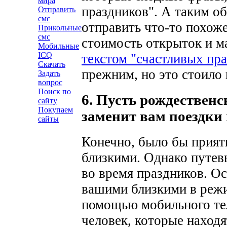
мира
праздников". А таким об
Отправить
смс
отправить что-то похоже
Прикольные
смс
стоимость открыток и м
Мобильные
ICQ
текстом "счастливых пр
Скачать
прежним, но это стоило 
Задать
вопрос
Поиск по
6. Пусть рождественс
сайту
Покупаем
заменит вам поездки 
сайты
Конечно, было бы прият
близкими. Однако путев
во время праздников. Ос
вашими близкими в режи
помощью мобильного те
человек, которые находя