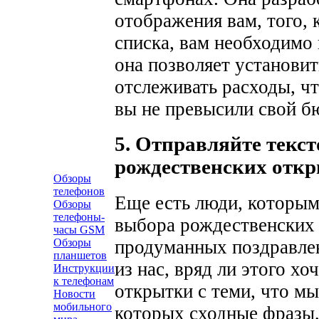
отображения вам, того, 
списка, вам необходимо 
она позволяет установит
отслеживать расходы, ч
вы не превысили свой б
5. Отправляйте текс
рождественских отк
Обзоры
телефонов
Еще есть люди, которым
Обзоры
телефоны-
выбора рождественских 
часы GSM
Обзоры
продуманных поздравле
планшетов
из нас, вряд ли этого х
Инструкции
к телефонам
открытки с теми, что мы
Новости
мобильного
которых сходные фразы,