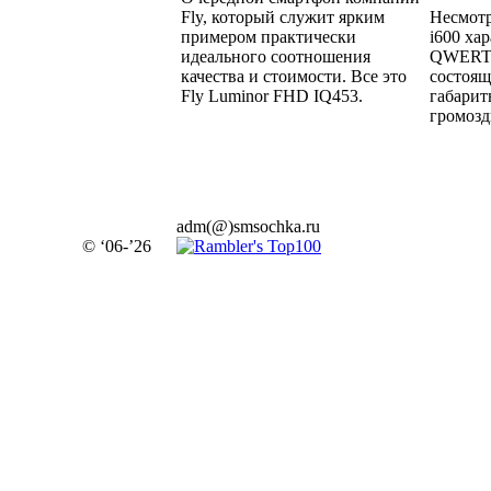
Fly, который служит ярким
Несмотр
примером практически
i600 ха
идеального соотношения
QWERTY
качества и стоимости. Все это
состоящ
Fly Luminor FHD IQ453.
габарит
громозд
adm(@)smsochka.ru
© ‘06-’26