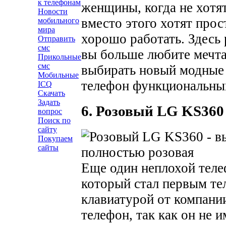
к телефонам
женщины, когда не хотят
Новости
вместо этого хотят прос
мобильного
мира
хорошо работать. Здесь 
Отправить
смс
вы больше любите мечта
Прикольные
смс
выбирать новый модные 
Мобильные
телефон функциональный
ICQ
Скачать
Задать
6. Розовый LG KS360
вопрос
Поиск по
сайту
Покупаем
сайты
Еще один неплохой теле
который стал первым 
клавиатурой от компани
телефон, так как он не 