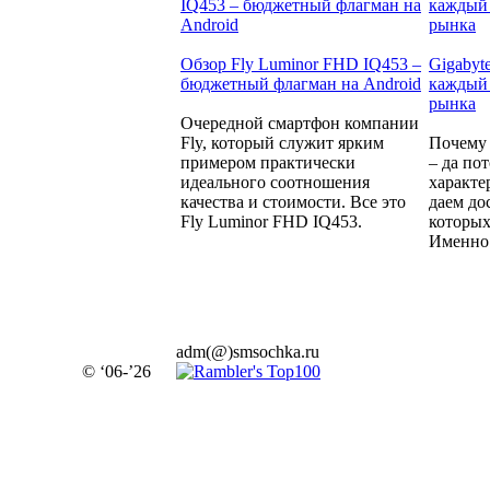
Обзор Fly Luminor FHD IQ453 –
Gigabyt
бюджетный флагман на Android
каждый 
рынка
Очередной смартфон компании
Fly, который служит ярким
Почему 
примером практически
– да по
идеального соотношения
характе
качества и стоимости. Все это
даем до
Fly Luminor FHD IQ453.
которых
Именно 
adm(@)smsochka.ru
© ‘06-’26