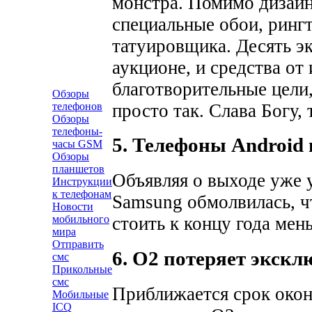
монстра. Помимо дизайн
специальные обои, ринг
татуировщика. Десять э
аукционе, и средства от
благотворительные цели
Обзоры
просто так. Слава Богу,
телефонов
Обзоры
телефоны-
5. Телефоны Android
часы GSM
Обзоры
планшетов
Объявляя о выходе уже 
Инструкции
к телефонам
Samsung обмолвилась, ч
Новости
мобильного
стоить к концу года мен
мира
Отправить
6. O2 потеряет экскл
смс
Прикольные
смс
Приближается срок окон
Мобильные
ICQ