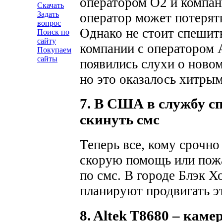
оператором O2 и компани
Скачать
Задать
оператор может потерят
вопрос
Однако не стоит спешить
Поиск по
сайту
компании с оператором 
Покупаем
сайты
появились слухи о новом
но это оказалось хитры
7. В США в службу с
скинуть смс
Теперь все, кому срочно
скорую помощь или пожа
по смс. В городе Блэк Х
планируют продвигать эт
8. Altek T8680 – кам