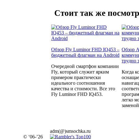
Стоит так же посмотр
Обзор Fly Luminor FHD IQ453 –
Обзор A
бюджетный флагман на Android
коммуни
трудно 
Очередной смартфон компании
Fly, который служит ярким
Когда к
примером практически
оснащае
идеального соотношения
навига
качества и стоимости. Все это
соотве
Fly Luminor FHD IQ453.
програм
легко м
заменой.
adm(@)smsochka.ru
© ‘06-’26