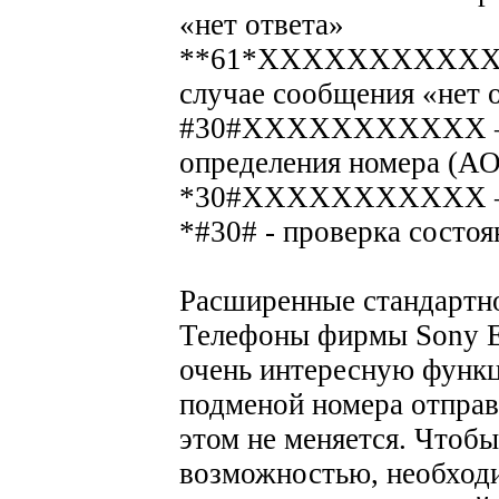
«нет ответа»
**61*ХХХХХХХХХХХ# -
случае сообщения «нет 
#30#ХХХХХХХХХХХ – з
определения номера (А
*30#ХХХХХХХХХХХ – 
*#30# - проверка состо
Расширенные стандартн
Телефоны фирмы Sony E
очень интересную функ
подменой номера отправ
этом не меняется. Чтобы
возможностью, необхо