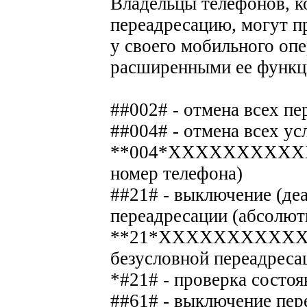
Владельцы телефонов, 
переадресацию, могут пр
у своего мобильного опе
расширенными ее функ
##002# - отмена всех пе
##004# - отмена всех у
**004*ХХХХХХХХХХ
номер телефона)
##21# - выключение (де
переадресации (абсолютн
**21*ХХХХХХХХХХХ# -
безусловной переадреса
*#21# - проверка состо
##61# - выключение пер