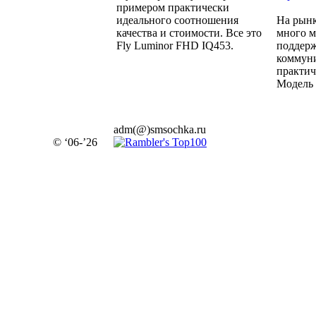
примером практически
идеального соотношения
На рынк
качества и стоимости. Все это
много м
Fly Luminor FHD IQ453.
поддерж
коммуни
практич
Модель 
adm(@)smsochka.ru
© ‘06-’26