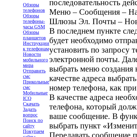
последовательность дей
Обзоры
Меню – Сообщения – На
телефонов
Обзоры
Шлюзы Эл. Почты – Нов
телефоны-
часы GSM
В последнем пункте сле
Обзоры
планшетов
будет необходимо отпра
Инструкции
установить по запросу 
к телефонам
Новости
электронной почты. Дал
мобильного
мира
выбрать меню создания н
Отправить
качестве адреса выбрать
смс
Прикольные
номер телефона, как при
смс
Мобильные
В качестве адреса необ
ICQ
Скачать
телефона, который долж
Задать
ваше сообщение. В фун
вопрос
Поиск по
выбрать пункт «Изменит
сайту
Покупаем
Передавать сообщение п
сайты