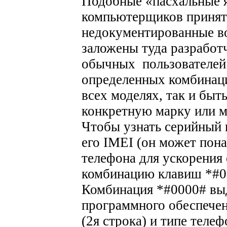
Подобные «пасхальные я
компьютерщиков принят
недокументированные в
заложены туда разработч
обычных пользователей
определенных комбинаци
всех моделях, так и быт
конкретную марку или м
Чтобы узнать серийный н
его IMEI (он может пон
телефона для ускорения 
комбинацию клавиш *#0
Комбинация *#0000# выд
программного обеспечени
(2я строка) и типе телеф