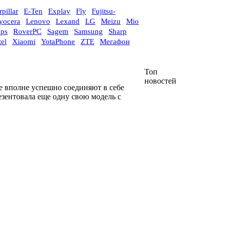
rpillar
E-Ten
Explay
Fly
Fujitsu-
yocera
Lenovo
Lexand
LG
Meizu
Mio
ips
RoverPC
Sagem
Samsung
Sharp
el
Xiaomi
YotaPhone
ZTE
Мегафон
Топ
новостей
ые вполне успешно соединяют в себе
езентовала еще одну свою модель с