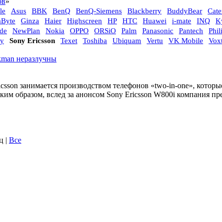
ов
»
le
Asus
BBK
BenQ
BenQ-Siemens
Blackberry
BuddyBear
Cate
aByte
Ginza
Haier
Highscreen
HP
HTC
Huawei
i-mate
INQ
K
de
NewPlan
Nokia
OPPO
ORSiO
Palm
Panasonic
Pantech
Phil
y
Sony Ericsson
Texet
Toshiba
Ubiquam
Vertu
VK Mobile
Voxt
lkman неразлучны
icsson занимается производством телефонов «two-in-one», котор
ким образом, вслед за анонсом Sony Ericsson W800i компания пр
ец
|
Все