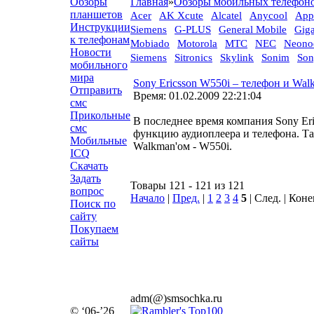
Обзоры
Главная
»
Обзоры мобильных телефон
планшетов
Acer
AK Xcute
Alcatel
Anycool
App
Инструкции
Siemens
G-PLUS
General Mobile
Gig
к телефонам
Mobiado
Motorola
MTC
NEC
Neono
Новости
Siemens
Sitronics
Skylink
Sonim
Son
мобильного
мира
Sony Ericsson W550i – телефон и Wa
Отправить
Время: 01.02.2009 22:21:04
смс
Прикольные
В последнее время компания Sony Er
смс
функцию аудиоплеера и телефона. Та
Мобильные
Walkman'ом - W550i.
ICQ
Скачать
Задать
Товары 121 - 121 из 121
вопрос
Начало
|
Пред.
|
1
2
3
4
5
| След. | Кон
Поиск по
сайту
Покупаем
сайты
adm(@)smsochka.ru
© ‘06-’26