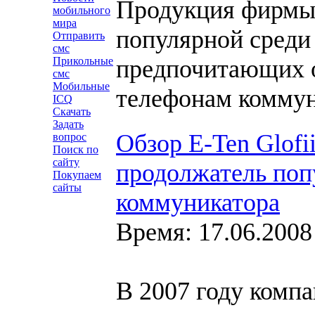
Продукция фирмы 
мобильного
мира
популярной среди 
Отправить
смс
Прикольные
предпочитающих 
смс
Мобильные
телефонам коммун
ICQ
Скачать
Задать
Обзор E-Ten Glofi
вопрос
Поиск по
сайту
продолжатель поп
Покупаем
сайты
коммуникатора
Время: 17.06.2008
В 2007 году компа