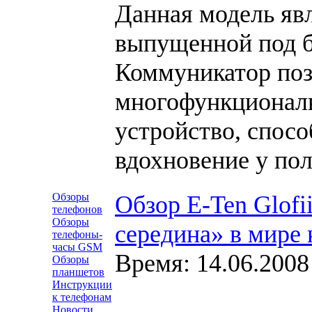
Данная модель явл
выпущенной под б
Коммуникатор поз
многофункциональ
устройство, спосо
вдохновение у пол
Обзоры
Обзор E-Ten Glofi
телефонов
Обзоры
середина» в мире
телефоны-
часы GSM
Время: 14.06.2008
Обзоры
планшетов
Инструкции
к телефонам
Новости