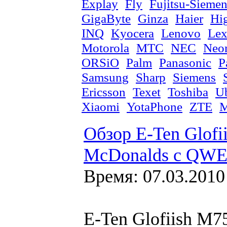
Explay
Fly
Fujitsu-Sieme
GigaByte
Ginza
Haier
Hi
INQ
Kyocera
Lenovo
Lex
Motorola
MTC
NEC
Neo
ORSiO
Palm
Panasonic
P
Samsung
Sharp
Siemens
Ericsson
Texet
Toshiba
U
Xiaomi
YotaPhone
ZTE
М
Обзор E-Ten Glofi
McDonalds с QWE
Время: 07.03.2010
E-Ten Glofiish M7