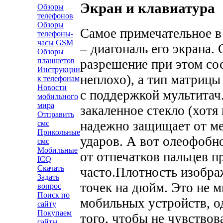
Экран и клавиатура
Обзоры
телефонов
Обзоры
Самое примечательное в
телефоны-
часы GSM
– диагональ его экрана.
Обзоры
планшетов
разрешение при этом сос
Инструкции
неплохо), а тип матрицы
к телефонам
Новости
с поддержкой мультитач
мобильного
мира
закаленное стекло (хотя 
Отправить
надежно защищает от ме
смс
Прикольные
ударов. А вот олеофобно
смс
Мобильные
от отпечатков пальцев п
ICQ
Скачать
часто.
Плотность изображ
Задать
точек на дюйм. Это не 
вопрос
Поиск по
мобильных устройств, о
сайту
Покупаем
того, чтобы не чувство
сайты