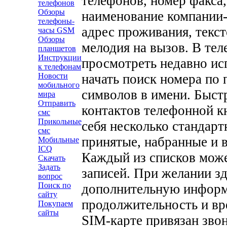
телефонов, номер факса,
телефонов
Обзоры
наименование компании-
телефоны-
адрес проживания, текст
часы GSM
Обзоры
мелодия на вызов. В те
планшетов
Инструкции
просмотреть недавно ис
к телефонам
Новости
начать поиск номера по
мобильного
символов в имени. Быст
мира
Отправить
контактов телефонной к
смс
Прикольные
себя несколько стандар
смс
принятые, набранные и 
Мобильные
ICQ
Каждый из списков мож
Скачать
Задать
записей. При желании з
вопрос
Поиск по
дополнительную информа
сайту
продолжительность и вр
Покупаем
сайты
SIM-карте привязан звон