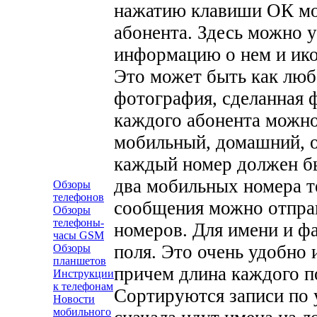
нажатию клавиши ОК мо
абонента. Здесь можно 
информацию о нем и ико
Это может быть как люб
фотография, сделанная 
каждого абонента можно
мобильный, домашний, о
каждый номер должен б
два мобильных номера т
Обзоры
телефонов
сообщения можно отправ
Обзоры
телефоны-
номеров.
Для имени и ф
часы GSM
поля. Это очень удобно 
Обзоры
планшетов
причем длина каждого п
Инструкции
к телефонам
Сортируются записи по 
Новости
мобильного