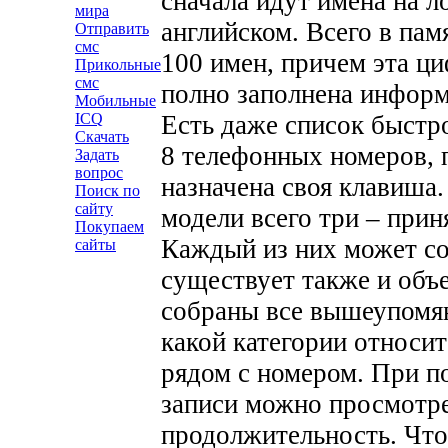
сначала идут имена на л
мира
английском.
Всего в пам
Отправить
смс
100 имен, причем эта ци
Прикольные
смс
полно заполнена информ
Мобильные
ICQ
Есть даже список быстр
Скачать
8 телефонных номеров, 
Задать
вопрос
назначена своя клавиша
Поиск по
сайту
модели всего три – при
Покупаем
Каждый из них может со
сайты
существует также и объ
собраны все вышеупомян
какой категории относит
рядом с номером. При п
записи можно просмотре
продолжительность.
Что