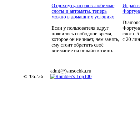
Отдохнуть, играя в любимые
Играй в
слоты и автоматы, теперь
Фортуна
можно в домашних условиях
Diamond
Если у пользователя вдруг
Фортуна
появилось свободное время,
слот с 
которое он не знает, чем занять,
с 20 ли
ему стоит обратить своё
внимание на онлайн казино.
adm(@)smsochka.ru
© ‘06-’26